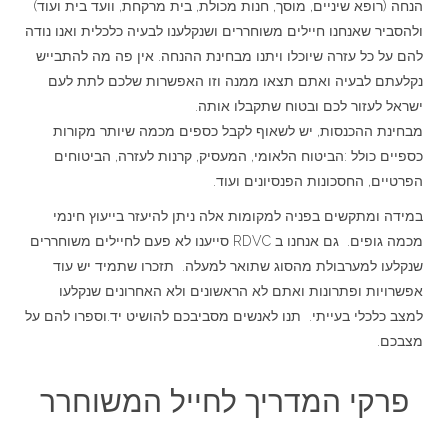
הנחה (רופא שיניים, מוסך, חנות מכולת, בית מרקחת, וועד בית ועוד)
ולהסביר שאנחנו חיילים משוחררים ושנקלענו לבעיה כלכלית ואנו נודה
להם על כל עזרה שיוכלו ויתנו מבחינת ההנחה. אין פה מה להתבייש
נקלעתם לבעיה ואתם תצאו ממנה וזו האפשרות שלכם לתת לעם
ישראל לעזור לכם ובטוח שתקבלו אותה.
מבחינת ההכנסות, יש לשאוף לקבל כספים מכמה שיותר מקורות
כספיים כולל :הביטוח הלאומי, המעסיק, קרנות לעזרה, הביטוחים
הפרטיים, החסכונות הפנסיונים ועוד.
במידה ומתקשים בפניה למקומות אלה ניתן להיעזר בייעוץ חינמי
מכמה גופים. גם אנחנו ב RDVC סייענו לא פעם לחיילים משוחררים
שנקלעו למערבולת מהסוג שתואר למעלה. תזכרו שתמיד יש עוד
אפשרויות ופתרונות ואתם לא הראשונים ולא האחרונים שנקלעו
למצב כלכלי בעייתי. תנו לאנשים מסביבכם להושיט יד.וספרו להם על
מצבכם.
פרקי המדריך לחייל המשוחרר