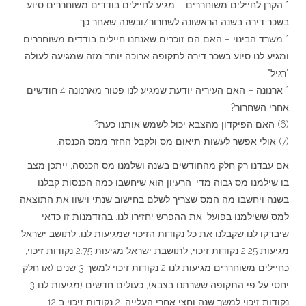
* הקרן לחיילים משוחררים – מגיע לחיילים בודדים משוחררים סיוע
בשכר דירה בשנה הראשונה לשחרור/ובשנה שאחר כך.
* משרד הבינוי – האם הם זוכרים שאנחנו חיילים בודדים משוחררים
ומגיע לנו סיוע בשכר דירה לתקופה ארוכה יותר מזה שמגיעה לעולה
"רגיל"
* ארנונה – האם העיריה יודעת שמגיע לנו פטור מארנונה 4 חודשים
אחרי השחרור?
(6) האם הפיקדון מהצבא יכול לשמש אותנו כעת?
(7) אולי אפשר לעשות תיאום מס ולקבל החזר ממס הכנסה.
אם עבדנו רק חלק מהחודשים בשנה ושלמנו מס הכנסה, ייתכן מצב
בו שילמנו מס גבוה מדי. הרעיון הוא שיחשבו כמה הכנסות קבלנו
בשנה ויחשבו מה המס שצריך לשלם בחישוב שנתי וישוו את התוצאה
למס ששילמנו בפועל. את ההפרש יחזירו לנו. בהזדמנות זו כדאי
שיבדקו לנו שקבלנו את כל נקודות הזיכוי שמגיעות לנו. לתושב ישראל
מגיעות 2.25 נקודות זיכוי, לתושבת ישראל מגיעות 2.75 נקודות זיכוי,
כחיילים משוחררים מגיעות לנו 2 נקודות זיכוי למשך 3 שנים (או חלק
יחסי על פי התקופה ששרתנו בצבא), כעולים חדשים (מגיעות לנו 3
נקודות זיכוי למשך שנה וחצי אחרי העלייה, 2 נקודות זיכוי ב 12