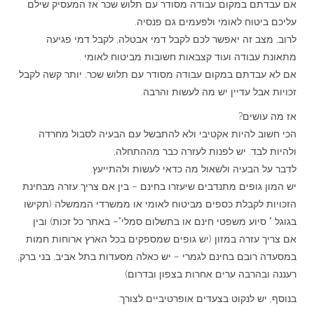
אם עבדתם במקום עבודה מסודר עם תלוש שכר אז המעסיק שילם
עליכם ביטוח לאומי ולפעמים גם פנסיה.
לרוב, מצב זה יאפשר לכם לקבל דמי אבטלה, לקבל דמי פגיעה
מתאונת עבודה ועוד קצבאות חשובות מביטוח לאומי .
אם לא עבדתם במקום עבודה מסודר עם תלוש שכר, יותר קשה לקבל
זכויות אבל עדיין יש מה לעשות והרבה.
אז מה עושים?
הכי חשוב להיות אקטיבי ולא להתבשל עם הבעיה לסבול מחרדה
ולהיות לבד. יש לפנות לעזרה כבר מההתחלה,
לדבר על הבעיה ולשאול מה כדאי לעשות ולהתייעץ.
יש המון גופים מתנדבים שיעזרו בחינם – בין אם צריך עזרה מבחינת
הזכויות לקבלת כספים מביטוח לאומי או ממשרדי הממשלה (תקישו
בגוגל " סיוע משפטי חינם או בתשלום סמלי"– באתר כל זכות) ובין
אם צריך עזרה במזון (יש גופים שמספקים בכל הארץ ארוחות חמות
במסעדה רובם בחינם לגמרי – יש כאלה מסעדות בתל אביב, בני ברק,
רעננה ובהרבה ערים אחרות בצפון ובדרום)
בנוסף, יש לנקוט בצעדים אופרטיביים לצורך: