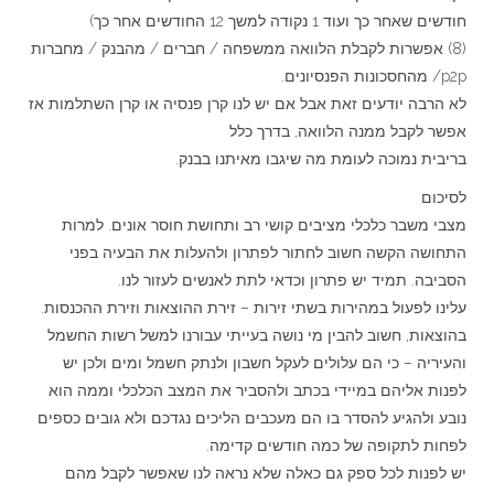
חודשים שאחר כך ועוד 1 נקודה למשך 12 החודשים אחר כך)
(8) אפשרות לקבלת הלוואה ממשפחה / חברים / מהבנק / מחברות
p2p/ מהחסכונות הפנסיונים.
לא הרבה יודעים זאת אבל אם יש לנו קרן פנסיה או קרן השתלמות אז
אפשר לקבל ממנה הלוואה, בדרך כלל
בריבית נמוכה לעומת מה שיגבו מאיתנו בבנק.
לסיכום
מצבי משבר כלכלי מציבים קושי רב ותחושת חוסר אונים. למרות
התחושה הקשה חשוב לחתור לפתרון ולהעלות את הבעיה בפני
הסביבה. תמיד יש פתרון וכדאי לתת לאנשים לעזור לנו.
עלינו לפעול במהירות בשתי זירות – זירת ההוצאות וזירת ההכנסות.
בהוצאות, חשוב להבין מי נושה בעייתי עבורנו למשל רשות החשמל
והעיריה – כי הם עלולים לעקל חשבון ולנתק חשמל ומים ולכן יש
לפנות אליהם במיידי בכתב ולהסביר את המצב הכלכלי וממה הוא
נובע ולהגיע להסדר בו הם מעכבים הליכים נגדכם ולא גובים כספים
לפחות לתקופה של כמה חודשים קדימה.
יש לפנות לכל ספק גם כאלה שלא נראה לנו שאפשר לקבל מהם