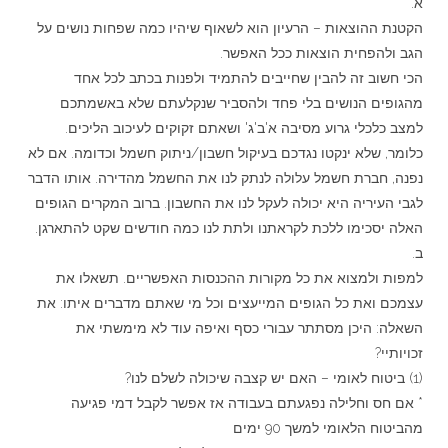
א.
הקטנת ההוצאות – הרעיון הוא לשאוף שיהיו כמה שפחות נושים על
הגב ולהפחית הוצאות ככל האפשר.
הכי חשוב זה להבין שחייבים להתמיד ולפנות בכתב לכל אחד
מהגופים הנושים בלי פחד ולהסביר שנקלעתם שלא באשמתכם
למצב כלכלי גרוע מסיבה א'ב'ג' ושאתם זקוקים לעיכוב הליכים.
כלומר, שלא ינקטו נגדכם בעיקול חשבון/ניתוק חשמל וכדומה. אם לא
נפנה, חברת חשמל עלולה לנתק לנו את החשמל מהדירה. אותו הדבר
לגבי העיריה היא יכולה לעקל לנו את החשבון. ברוב המקרים הגופים
האלה יסכימו ללכת לקראתנו ולתת לנו כמה חודשים שקט להתארגן.
ב.
למפות ולמצוא את כל מקורות ההכנסות האפשריים. תשאלו את
עצמכם ואת כל הגופים המייעצים וכל מי שאתם מדברים איתו: את
השאלה: היכן מסתתר עבורי כסף ואיפה עוד לא מימשתי את
זכויותיי?
(1) ביטוח לאומי – האם יש קצבה שיכולה לשלם לנו?
* אם חס וחלילה נפגעתם בעבודה אז אפשר לקבל דמי פגיעה
מהביטוח הלאומי למשך 90 ימים