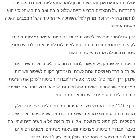
יכולת ההשוואה אכן השתפרה ונכון לומר שהפוליסה אחידה מבחינת
ההגדרות של המצבים הבריאותיים שכלולים בה ואם כתוב שהכיסוי הוא
לניתוח בארץ/תרופה מחוץ לסל/השתלה אז ההגדרה של המצבים האלה
באמת אחידה.
נכון גם לומר שהפיצול לכמה תוכניות בסיסיות, אפשר גמישות ונוחות
לקהל המבוטחים וחברות הביטוח לא יכולות לחייב אותנו לרכוש מספר
כיסויים כחבילה אחת כפי שהיה בעבר.
הבעיה היא שבמקביל אפשרו לחברות הביטוח לעדכן את השירותים
שניתנים דרך הפוליסה אחת לשנתיים (מתוך תקווה לשיפור השירות
שינתן דרך הפוליסה). כלומר אפשרו לחברות הביטוח לעדכן את רשימת
המנתחים שבהסכם, רשימת הטכנולוגיות הרפואיות שיכוסו ואת רשימת
בתי החולים והספקים שישרתו את המבוטחים.
נכון ל 2021 אנשי מקצוע מענף הביטוח ומבתי חולים מעידים שחלק
מחברות הביטוח צמצמו את רשימת המנתחים שהיו בעבר ואת רשימת
הספקים ולכן הפוליסות שלהן אינן נותנות את מלוא השירותים שהיו בהן
בעבר. חברות הביטוח, מצרפות ומוציאות מנתחים, מכונים רפואיים
וטכנולוגיות רפואיות מההסכם מולן, לפי שיקול דעתן בלבד.