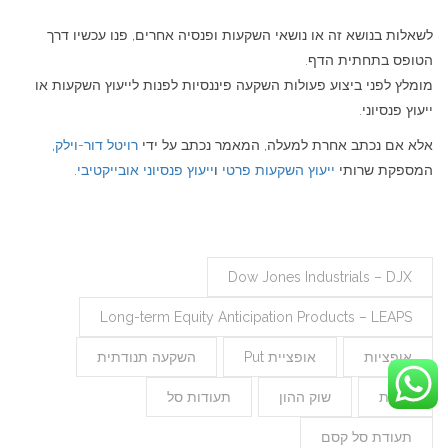
לשאלות בנושא זה או נושאי השקעות ופנסיה אחרים, פנו עכשיו דרך
הטופס בתחתית הדף.
מומלץ לפני ביצוע פעולות השקעה פיננסיות לפנות לייעוץ השקעות או
ייעוץ פנסיוני.
אלא אם נכתב אחרת למעלה, המאמר נכתב על ידי
רויטל דור-וילק
,
המספקת שרותי
ייעוץ השקעות פרטי
ו
ייעוץ פנסיוני אובייקטיבי
.
Dow Jones Industrials – DJX
Long-term Equity Anticipation Products – LEAPS
אופציות
אופציית Put
השקעה תנודתית
מניות
שוק ההון
תעודות סל
תעודת סל קסם