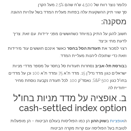
כלומר נוצר רווח של 4,500 ש"ח שהם 2.5% מעל הקרן.
סך שווי תיק ההשקעות עלה בפחות מעלית המדד בשל עלויות ההגנה.
מסקנה:
חשוב להגן על התיק במיוחד כשחוששים מפני ירידות. עם זאת, צריך
לדעת מתי וכיצד.
רצוי למכור את
תעודות הסל בחסר
כאשר אינכם חוששים עוד מירידות
וזאת כדי שתוכלו ליהנות מעליית המדד.
ב
בורסת תל-אביב
נסחרות תעודות סל בחסר על מספר מדדי מניות
ישראלים כגון מדד נדל"ן 15, מדד ת"א 75 ומדד ת"א 100 וכן על מדדים
בחו"ל כגון S&P 500, נאסד"ק 100. לכל תעודה נקבעה נוסחת מחיר
ייחודית לה.
ב. אופציה על מדד מניות בחו"ל
cash-settled index option
ה
אופציות
ב
שוק ההון
הן כמו הפוליסות בעולם הביטוח – הן מופעלות
לטובת בעל הפוליסה עם קרות מקרה הביטוח.