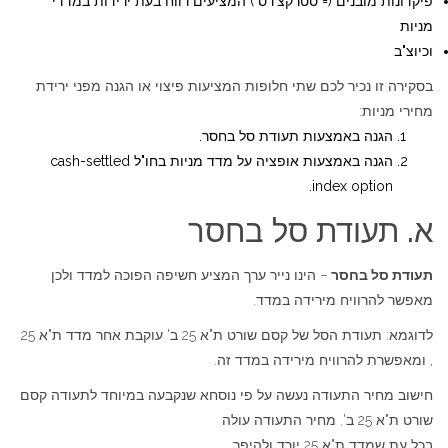
פיקדונות מובנים (="סטרקצ'רס") המציעים רווח בעת ירידות במדדי
מניות
וכיוצ"ב
בסקירה זו נכיר לכם שתי חלופות המציעות פיצוי או הגנה מפני ירידת
מחירי מניות:
הגנה באמצעות תעודת סל בחסר.
הגנה באמצעות אופציה על מדד מניות בחו"ל cash-settled
index option.
א. תעודת סל בחסר
תעודת סל בחסר
– הינו נייר ערך המציע חשיפה הפוכה למדד ולכן
מאפשר להרוויח מירידה במדד.
לדוגמא: תעודת הסל של קסם שורט ת"א 25 ב' עוקבת אחר מדד ת"א 25
, ומאפשרת להרוויח מירידה במדד זה.
חישוב מחיר התעודה נעשה על פי נוסחא שנקבעה במיוחד לתעודה קסם
שורט ת"א 25 ב'. מחיר התעודה עולה
בכל עת שמדד ת"א 25 יורד ולהיפך.