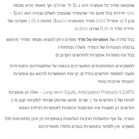
שהבאנו מחיר כל אופציה הינו $1.4 (ד' ארה"ב) אך מאחר והיא מכסה
100 יחידות בכל פעם הרי שהמחיר שנצטרך לשלם עבורה הוא $140 –
נכון ל 15 אפריל 2007 מחיר האופציה (=$140) מהווה כ 1.1% מערכה של
יחידת מדד ה-DJX שהינו 12,600.
בכל סדרה של
אופציות על מדד
מסוים ניתן למצוא מספר מחירי מימוש,
ברמתו הנוכחית של המדד, מעליו ומתחתיו.
בכל עת נסחרות אופציות לחודשים הקרובים.
למשקיעים המתוחכמים המעוניינים בהגנה על אחזקותיהם התנודתית
מעבר למספר חודשים בודדים, קיימת האפשרות לרכוש גם אופציות
(הגנות) ארוכות טווח.
(Long-term Equity Anticipation Products (LEAPS – אלה הן אופציות
לטווח של 9 חודשים עד 3 שנים. מרגע שהזמן שנותר לפקיעה קטן מ 9
חודשים הן משנות את הסימבול והופכות לאופציות רגילות כאמור.
הערה: על אף התועלות הרבות הגלומות באופציות הן אינן מתאימות לכל
משקיע. אין לסחור באופציות בטרם נלמדו מאפייניהם.