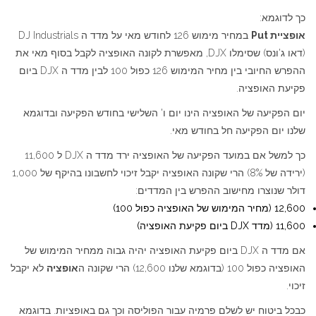
כך לדוגמא:
אופציית Put
במחיר מימוש 126 לחודש מאי על מדד ה DJ Industrials
(דאו ג'ונס) שסימלו DJX, מאפשרת לקונה האופציה לקבל בסוף מאי את
ההפרש החיובי בין מחיר המימוש 126 כפול 100 לבין מדד ה DJX ביום
פקיעת האופציה.
יום הפקיעה של האופציה הינו יום ו' השלישי בחודש הפקיעה ובדוגמא
שלנו יום הפקיעה חל בחודש מאי.
כך למשל אם במועד הפקיעה של האופציה ירד מדד ה DJX ל 11,600
(ירידה של 8%) הרי שקונה האופציה יקבל זיכוי לחשבונו בהיקף של 1,000
דולר שנוצרו מחישוב ההפרש בין המדדים:
12,600 (מחיר המימוש של האופציה כפול 100)
11,600 (מדד DJX ביום פקיעת האופציה)
אם מדד ה DJX ביום פקיעת האופציה יהיה גבוה ממחיר המימוש של
האופציה כפול 100 (בדוגמא שלנו 12,600) הרי שקונה ה
אופציה
לא יקבל
זיכוי.
כבכל ביטוח יש לשלם פרמיה עבור הפוליסה וכך גם באופציות. בדוגמא