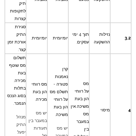
תיק
לתקופות
קצרות
סגירת
נזילות
תוך 4 ימי
התיק
3.2
יומיומית
יומיומית.
ההשקעה
עסקים.
אורכת זמן
קצר.
תשלום
מס שוטף
קרן
בעת
נאמנות
מכירה.
מס
פטורה -
מס רווחי
בתלות
על רווחי
תשלם מס
הון בעת
בסוג הנכס
הון בעת
על רווחי
מכירה.
הנמכר.
משיכה.אין
הון בעת
4
מיסוי
יש מס
מס
משיכה.
מנהל
במעבר בין
במעבר
התיק
יש מס
תעודות
בין
יפעל
במעבר
סל