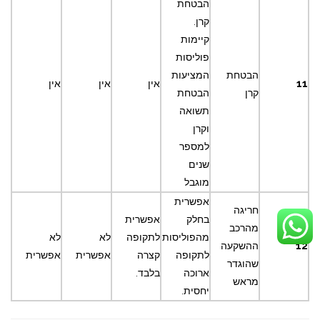
הבטחת
קרן.
קיימות
פוליסות
הבטחת
המציעות
11
אין
אין
אין
קרן
הבטחת
תשואה
וקרן
למספר
שנים
מוגבל
אפשרית
חריגה
בחלק
אפשרית
מהרכב
מהפוליסות
לתקופה
לא
לא
12
ההשקעה
לתקופה
קצרה
אפשרית
אפשרית
שהוגדר
ארוכה
בלבד.
מראש
יחסית.