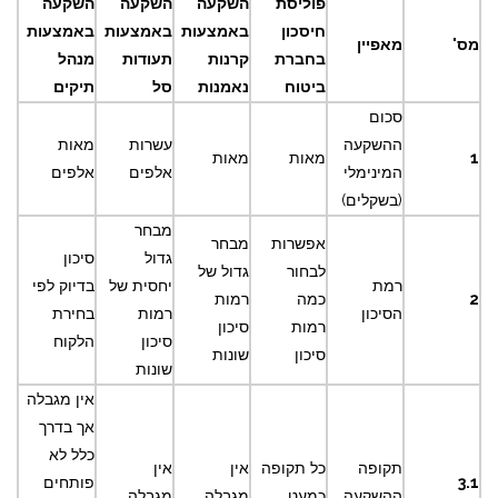
פוליסת
השקעה
השקעה
השקעה
חיסכון
באמצעות
באמצעות
באמצעות
מס'
מאפיין
בחברת
קרנות
תעודות
מנהל
ביטוח
נאמנות
סל
תיקים
סכום
ההשקעה
עשרות
מאות
1
מאות
מאות
המינימלי
אלפים
אלפים
(בשקלים)
מבחר
אפשרות
מבחר
גדול
סיכון
לבחור
גדול של
רמת
יחסית של
בדיוק לפי
2
כמה
רמות
הסיכון
רמות
בחירת
רמות
סיכון
סיכון
הלקוח
סיכון
שונות
שונות
אין מגבלה
אך בדרך
כלל לא
תקופה
כל תקופה
אין
אין
3.1
פותחים
ההשקעה
כמעט
מגבלה.
מגבלה.