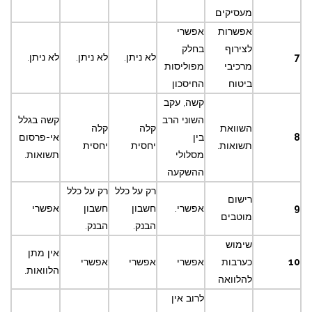
מעסיקים
אפשרות
אפשרי
לצירוף
בחלק
7
לא ניתן.
לא ניתן.
לא ניתן.
מרכיבי
מפוליסות
ביטוח
החיסכון
קשה, עקב
השוני הרב
קשה בגלל
השוואת
קלה
קלה
8
בין
אי-פרסום
תשואות.
יחסית
יחסית
מסלולי
תשואות.
ההשקעה
רק על כלל
רק על כלל
רישום
9
אפשרי.
חשבון
חשבון
אפשרי
מוטבים
הבנק.
הבנק.
שימוש
אין מתן
10
כערבות
אפשרי
אפשרי
אפשרי
הלוואות.
להלוואה
לרוב אין