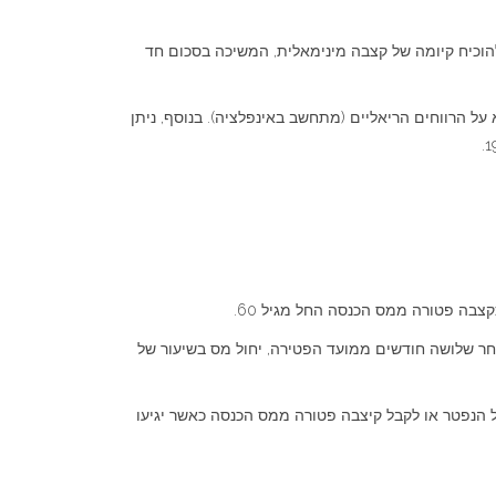
 תיקון 190 מסיבה כלשהי ומבקש למשוך חזרה את כספו לפני גיל 60 או שאינו מצליח להוכיח קיומה של קצבה מינימאלית, המשיכה בסכום חד
תיק השקעות, הינה דרך מוכרת להשגת מטרה זו. על תיק השקעות חל מס רווחי הון, העומד כיום על 25%, אך הוא על הרווחים הריאליים (מתחשב באינפלציה). בנוסף, ניתן
ר שלושה חודשים ממועד הפטירה, יחול מס בשיעור של
צבר תוך תשלום מס רווחי הון בגובה 15% על הרווחים שנוצרו בקופה של הנפטר או לקבל קיצבה פטורה ממס הכנסה כאשר יגיעו