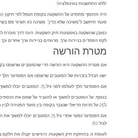
(ללא התחשבות באינפלציה).
פעמי תיחשב ל"משיכה שלא כדין". משיכה כזו תגרור מס בשיעור של 35%
לקזז הפסדים בניירות ערך, מרווחים בניירות ערך אחרים וכך
מטרת הורשה
אם מטרת ההשקעה היא הורשה הרי שהמוטבים שרשמנו בקופת
ישנו הבדל בזכויות של המוטבים שרשמנו אם הפנסיונר הלך לעולמו לפני 
אם הפנסיונר הלך לעולמו לפני גיל 75, המוטבים יוכלו למשוך את הכסף הנצבר בפטור מלא ממס רווחי הון או לחילופין לקבל את הכספים כקצבה פטורה ממס הכנסה החל מגיל 60.
בנוסף, על המוטבים למשוך או להעביר על שמם את הכספים
25% על הרווח הריאלי שנצבר בקופה בין מועד הפטירה לבין מועד המשיכה.
לגיל 60.
לעומת זו, בהחזקת תיק השקעות, היורשים יקבלו את חלקם בת