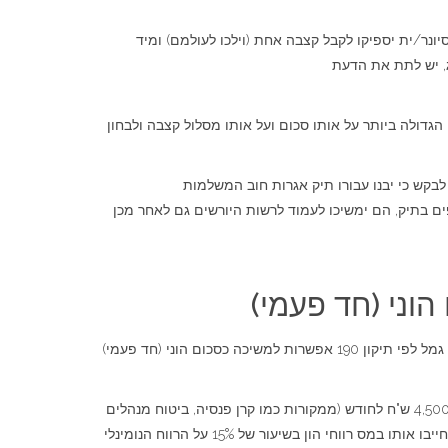
ונר/ית יספיקו לקבל קצבה אחת (וילכו לעולמם) ומיד
ג, יש לתת את הדעת
גדולה ביותר על אותו סכום ועל אותו מסלול קצבה ולבחון
בקש כי יבנו עבורו תיק אגרות חוב המשלמות
ם בתיק, הם ימשיכו לעמוד לרשות היורשים גם לאחר מכן
ני (חד פעמי)
אם הפנסיונר אינו מבקש להפוך את כספו לקצבה, אלא לראות בקופת גמל לפי תיקון 190 מוצר השקעה לצורך השאת רווח, הרי שיש בקופת גמל לפי תיקון 190 אפשרות למשיכה כסכום הוני (חד פעמי)
הוא יצטרך להוכיח שהגיע לגיל 60 ושיש לו קצבה מינימלית של לפחות 4,500 ש"ח לחודש (ממקורות כמו קרן פנסיה, ביטוח מנהלים
וכדומה). רק לאחר שעמד בתנאים אלה, יאפשרו לו למשוך את הכספים האלה במשיכה חד פעמית (לפי מסלול מיוחד שנקרא היוון קצבה) ויחייבו אותו במס רווחי הון בשיעור של 15% על הרווח הנומינלי