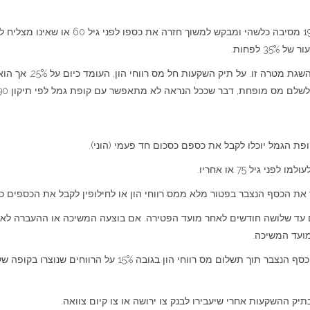
היה והחוסך מתחרט על ההשקעה בקופת הגמל לפי
 לפחות.
כמובן שהשקעה באמצעות 
 לשלם מס מופחת, דבר שככל הנראה לא מתאפשר עם קופת גמל לפי תיקון 190.
 הגמל יוכלו לקבל את כספם כסכום חד פעמי (הוני).
גיל 75 או אחריו.
 עד שלושה חודשים לאחר מועד הפטירה. אם בוצעה המשיכה או ההעברה לאח
אם הפנסיונר נפטר אחרי גיל 75 המוטבים יוכלו למשוך את הכסף הנ
יק ההשקעות אחרי שיעבירו לבנק צו ירושה או צו קיום צוואה.