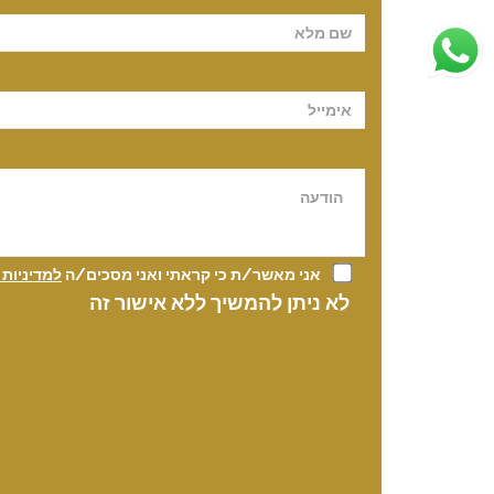
Please leave t
אני מאשר/ת כי קראתי ואני מסכים/ה
למדיניות
לא ניתן להמשיך ללא אישור זה