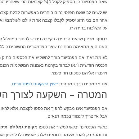
שאם הפנסיונר כן הספיק לקבל 240 קצבאות הרי שאחריו המוטבים ויורשיהם לא יזכו לתשלום כלשהו.
יש לשים לב שאם הפנסיונרים בוחרים באפשרות קבלת קצבה לכ
אחריהם בני הזוג יספיק לקבלו קצבה אחת (וילכו לעולמם) ו
על השלכות בחירה זו.
בנוסף, מכיוון שבעת הבחירה בקצבה נידרש לבחור במסלול קצ
האם היא מתאימה מבחינת שאר הפרמטרים החשובים כולל חוסן
לעומת זאת, אם הפנסיונר בוחר להשקיע את הכספים בתיק ני
הכנסה חודשית ו/או לבחור בקרנות נאמנות המשלמות הכנסה 
ויועברו אליהם כסכום חד פעמי.
אנו מתמחים בכך במסגרת
ייעוץ השקעות לפנסיונרים
.
המטרה – השקעה לצורך השא
אבל אז צריך לעמוד בכמה תנאים.
כאשר הפנסיונר יבקש למשוך את כספו מ
קופת גמל לפי תיקון 90