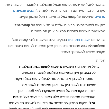
על מנת לקבל את שמות
קופות הגמל המשלמות לקצבה
והקובעות את
מקדם הקצבה מייד עם ההצטרפות, ניתן לפנות ל
יועצים פנסיונים
פרטיים
שימליצו על
קופות גמל
מתאימות מכל המגוון הקיים.
ניתן גם לפנות לסוכני הביטוח שלכם שימליצו לכם על
קופות גמל
מתאימות השייכות לחברות הביטוח עימן הם קשורים.
נכון להיום
יועצים פנסיונים
בבנקים אינם מייעצים לגבי
קופות גמל
משלמות לקצבה
מחברות ביטוח כיון שהן נחשבות לקופות ביטוח ואנו
מקווים שיוכלו לעשות כך בעתיד.
הערות:
על אף שקרנות הפנסיה נחשבות ל
קופות גמל משלמות
לקצבה
, הן אינן מתאימות כחלופה להעברת הכספים
המוזכרת לעיל.הן אינן מתאימות לבעלי קופות גמל ותיקות
שמעוניינים לעבור כיון שהן אינן מאפשרות לשמר את
הזכויות הקודמות של כספים שהופקדו לפני 2008 ואינן
מאפשרות משיכת כספים אלה באופן חד פעמי.בעלי
קופות
גמל
ותיקות המבקשים לשמר את הזכויות למשיכה חד פעמית
(שקיימות להם בכספים שהופקדו לפני 2008) ומצד שני לקבל