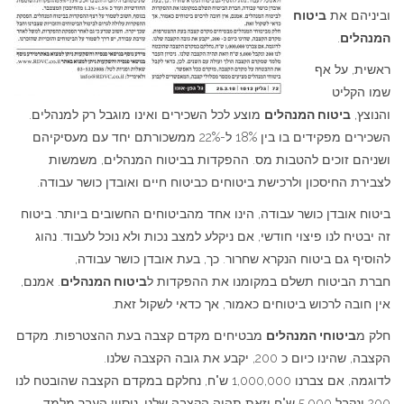
וביניהם את
ביטוח
המנהלים
.
ראשית, על אף
שמו הקליט
והנוצץ,
ביטוח המנהלים
מוצע לכל השכירים ואינו מוגבל רק למנהלים.
השכירים מפקידים בו בין 18% ל-22% ממשכורתם יחד עם מעסיקיהם
ושניהם זוכים להטבות מס. ההפקדות בביטוח המנהלים, משמשות
לצבירת החיסכון ולרכישת ביטוחים כביטוח חיים ואובדן כושר עבודה.
ביטוח אובדן כושר עבודה, הינו אחד מהביטוחים החשובים ביותר. ביטוח
זה יבטיח לנו פיצוי חודשי, אם ניקלע למצב נכות ולא נוכל לעבוד. נהוג
להוסיף גם ביטוח הנקרא שחרור. כך, בעת אובדן כושר עבודה,
חברת הביטוח תשלם במקומנו את ההפקדות ל
ביטוח המנהלים
. אמנם,
אין חובה לרכוש ביטוחים כאמור, אך כדאי לשקול זאת.
חלק מ
ביטוחי המנהלים
מבטיחים מקדם קצבה בעת ההצטרפות. מקדם
הקצבה, שהינו כיום כ 200, יקבע את גובה הקצבה שלנו.
לדוגמה, אם צברנו 1,000,000 ש"ח, נחלקם במקדם הקצבה שהובטח לנו
200 ונקבל 5,000 ש"ח וזאת תהיה הקצבה שלנו. ניסיון העבר מלמד