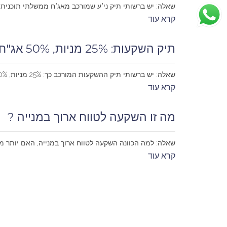
שאלה: יש ברשותי תיק ני"ע שמורכב מאג"ח ממשלתי תוכנית אוצר 80/20 נדמה לי של גאון. לאחרונה בשל ה"מיני מפולת" שפקדה את השוק הפסדתי סכום כסף לא מבוטל, האם ל
קרא עוד
תיק השקעות: 25% מניות, 50% אג"ח ו-25% מט"ח. האם יש צורך לשנות הרכב?
שאלה: יש ברשותי תיק ההשקעות המורכב כך: 25% מניות, 50% אג"ח ו-25% מט"ח. אני מעוניינת להשקיע לטווח ארוך (5 שנים ומעלה). האם יש צורך לשנות את הרכב? אני מאמינה...
קרא עוד
מה זו השקעה לטווח ארוך במנייה ?
שאלה: למה הכוונה השקעה לטווח ארוך במנייה, האם יותר מ
קרא עוד