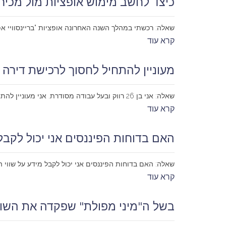
כיצד לחשב מימוש אופציות מול מכיר
שאלה: רכשתי במהלך השנה האחרונה אופציות "בריינסוויי אפ 1" (מספר נייר: 1100726). אני מעוניין לדעת כיצד לחשב את מימושן (המרה למניות) בכל רגע נתון מול חלופה של מכירתן בבור
קרא עוד
מעוניין להתחיל לחסוך לרכישת דירה
שאלה: אני בן 26 רווק ובעל עבודה מסודרת. אני מעוניין להתחיל לחסוך 500-1000 ש"ח בחודש לתקופה של כשלוש עד חמש שנים במטרה לצבור סכום התחלתי לרכישת דירה. אני באופי...
קרא עוד
האם בדוחות הפיננסים אני יכול לקבל
שאלה: האם בדוחות הפיננסים אני יכול לקבל מידע על שווי 
קרא עוד
בשל ה"מיני מפולת" שפקדה את השוק