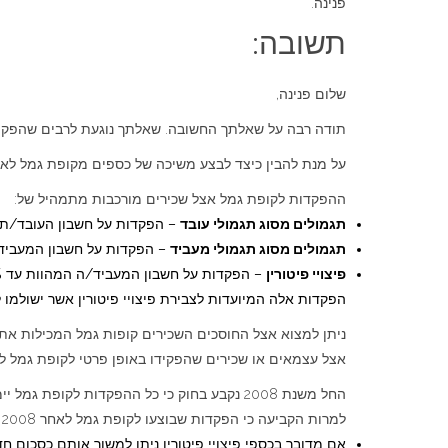
פנינה.
תשובה:
שלום פנינה,
תודה רבה על שאלתך החשובה. שאלתך נוגעת לרבים שהפקידו כספ
על מנת להבין כיצד לבצע משיכה של כספים מקופת גמל לא
ההפקדות לקופת גמל אצל שכירים מורכבות מתמהיל של:
תגמולים מסוג תגמולי עובד
– הפקדות על חשבון העובד/ת המהוות עד 7% מהמשכור
תגמולים מסוג תגמולי מעביד
– הפקדות על חשבון המעביד/ה המהוות עד 7.5% מה
פיצויי פיטורין
– הפקדות על חשבון המעביד/ה המהוות עד 8.33% מהמשכורת או חלק מהמשכורת.
הפקדות אלה המיועדות לצבירת פיצויי פיטורין אשר ישולמו
ניתן למצוא אצל החוסכים השכירים קופות גמל המכילות את
אצל עצמאים או שכירים שהפקידו באופן פרטי לקופת גמל 
החל משנת 2008 נקבע בחוק כי כל ההפקדות לקופת גמל יימשכו כקצבה.
למרות הקביעה כי הפקדות שבוצעו לקופת גמל לאחר 2008 יימשכו כקצבה, קיימים מקרים מיוחדים המאפשרים משיכה שלא כקצבה מתוך קופת גמל לא משלמת לקצבה, המקרים המיוחדים הם:
אם מדובר בכספי פיצויי פיטורין ניתן למשוך אותם כסכום