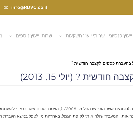
info@RDVC.co.il
ייעוץ פנסיוני
שרותי ייעוץ השקעות
שרותי ייעוץ נוספים
מא
 בהעברת כספים לקצבה חודשית ?
שית ? (יולי 15, 2013)
אני עובדת מדינה אשר פרשה לפנסית גיל. בקופת גמל לקצבה (סכומים אשר
ריאות, והמעביד שולח אותי לקופת הגמל. באחריות מי לטפל בנושא העברת 