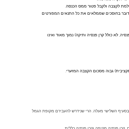
ים ישירות מקופת גמל לא משלמת לקצבה (כולל תגמולים שהופקדו אחרי 2008) וזאת כאשר מדובר בחוסכים שממלאים את כל התנאים המפורטים
ה, לא כולל קרן פנסיה ותיקה) נמוך מאוד ואינו
ציבית) גבוה מסכום הקצבה המזערי.
ם למשוך ולא מדובר במקרה הפרטי המפורט בסעיף השלישי מעלה, הרי שנידרש להעבירם מקופת הגמל
 קרן פנסיה מקיפה וקרן פנסיה כללית.