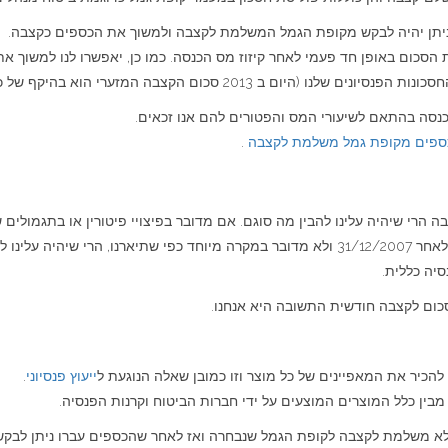
יתן יהיה לבקש מקופת הגמל המשלמת לקצבה ולמשוך את הכספים כקצבה.
ת הסכום באופן חד פעמי לאחר קיזוז מס הכנסה. כמו כן, יאפשרו לנו למשו
כום הקצבה המזערי הוא בהיקף של כ 4,500 ש"ח לחודש).
סה בהתאם לשיעורי המס והפטורים להם אנו זכאים.
ספים מקופת גמל משלמת לקצבה
.
הגמל הלא משלמת לקצבה. אם מדובר בתגמולים שהופקדו לאחר 31/12/2007 ולא מדובר במקרה מי
סיה כללית.
כום לקצבה חודשית התשובה היא אנחנו.
להכיר את המאפיינים של כל מוצר וזו כמובן שאלה הנוגעת ל
ייעוץ פנסיוני
.
בין כלל המוצרים המוצעים על ידי חברות הביטוח וקרנות הפנסיה.
לא משלמת לקצבה לקופת הגמל שנבחרה ואז לאחר שהכספים עברו ניתן לבק