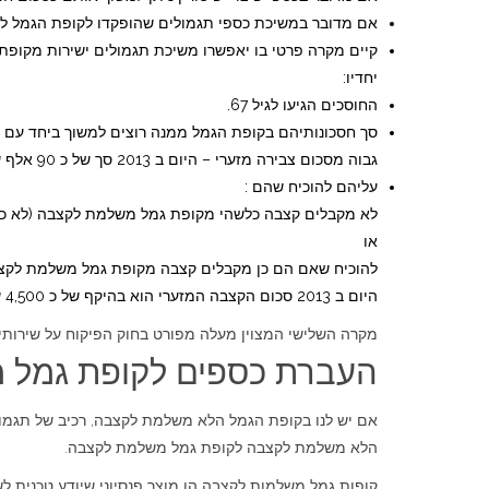
אם מדובר במשיכת כספי תגמולים שהופקדו לקופת הגמל לפני 2008, מותר למשוך אותם בסכום חד פעמי ישירות מקופת הגמל הלא משלמת לקצבה ולקבל פטור ממ
יחדיו:
החוסכים הגיעו לגיל 67.
סך חסכונותיהם בקופת הגמל ממנה רוצים למשוך ביחד עם שאר
גבוה מסכום צבירה מזערי – היום ב 2013 סך של כ 90 אלף ש"ח.
עליהם להוכיח שהם :
לא מקבלים קצבה כלשהי מקופת גמל משלמת לקצבה (לא כול
או
להוכיח שאם הם כן מקבלים קצבה מקופת גמל משלמת לקצב
היום ב 2013 סכום הקצבה המזערי הוא בהיקף של כ 4,500 ש"ח לחודש.
מקרה השלישי המצוין מעלה מפורט בחוק הפיקוח על שירותים פיננסיי
העברת כספים לקופת גמל 
הלא משלמת לקצבה לקופת גמל משלמת לקצבה.
קופות גמל משלמות לקצבה הן מוצר פנסיוני שיודע טכנית לש