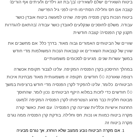
ביטוח השאירים ישלם לשאירינו (בן/בת זוג וילדים ולעיתים אף הורים)
קצבה אם חס וחלילה הסתיימו חיינו לפני גיל הפרישה.
ביטוח הנכות בקרן פנסיה מקיפה, שהינו למעשה ביטוח אובדן כושר
עבודה, משלם לחוסכים שנקלעים לאובדן כושר עבודה (בהתאם להגדרות
תקנון קרן הפנסיה) קצבה חודשית.
שוויים של הביטוחים האמורים גבוה מאוד, בדרך כלל. אם מחשבים את
שווין של קצבאות השאירים או קצבאות הנכות המשולמות מדי חודש
במשך עשרות שנים, מגיעים לסכומים משמעותיים.
במהלך החיסכון בקרן הפנסיה המקיפה, עלינו לצבור תקופת אכשרה
רצופה שאורכה 60 חודשים. תקופה זו משמעותית מאוד מבחינת איכות
הביטוחים. כלומר, עלינו להפקיד לקרן הפנסיה מדי חודש ברציפות במשך
60 חודשים כדי לזכות במלוא היקף הביטוחים. נכון לומר, שהחוסך
מבוטח חלקית כבר מרגע הצטרפותו לקרן הפנסיה המקיפה (למעט
החרגות אישיות וכלליות שציינה קרן הפנסיה). עם זאת, כאשר קורה
מקרה ביטוח כמוות או נכות, חס וחלילה, בודקת קרן הפנסיה ממה נגרם
מקרה ביטוח זה.
אם מקרה הביטוח נובע ממצב שלא הוחרג, אך נגרם מבעיה