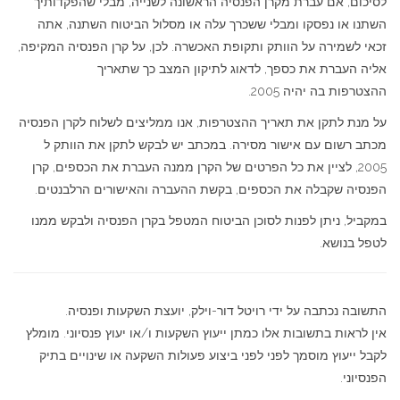
לסיכום, אם עברת מקרן הפנסיה הראשונה לשנייה, מבלי שהפקדותיך
השתנו או נפסקו ומבלי ששכרך עלה או מסלול הביטוח השתנה, אתה
זכאי לשמירה על הוותק ותקופת האכשרה. לכן, על קרן הפנסיה המקיפה,
אליה העברת את כספך, לדאוג לתיקון המצב כך שתאריך
ההצטרפות בה יהיה 2005.
על מנת לתקן את תאריך ההצטרפות, אנו ממליצים לשלוח לקרן הפנסיה
מכתב רשום עם אישור מסירה. במכתב יש לבקש לתקן את הוותק ל
2005, לציין את כל הפרטים של הקרן ממנה העברת את הכספים, קרן
הפנסיה שקבלה את הכספים, בקשת ההעברה והאישורים הרלבנטים.
במקביל, ניתן לפנות לסוכן הביטוח המטפל בקרן הפנסיה ולבקש ממנו
לטפל בנושא.
התשובה נכתבה על ידי רויטל דור-וילק, יועצת השקעות ופנסיה.
אין לראות בתשובות אלו כמתן ייעוץ השקעות ו/או יעוץ פנסיוני. מומלץ
לקבל ייעוץ מוסמך לפני לפני ביצוע פעולות השקעה או שינויים בתיק
הפנסיוני.