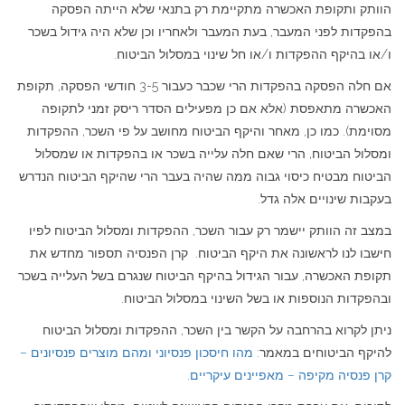
הוותק ותקופת האכשרה מתקיימת רק בתנאי שלא הייתה הפסקה
בהפקדות לפני המעבר, בעת המעבר ולאחריו וכן שלא היה גידול בשכר
ו/או בהיקף ההפקדות ו/או חל שינוי במסלול הביטוח.
אם חלה הפסקה בהפקדות הרי שכבר כעבור 3-5 חודשי הפסקה, תקופת
האכשרה מתאפסת (אלא אם כן מפעילים הסדר ריסק זמני לתקופה
מסוימת). כמו כן, מאחר והיקף הביטוח מחושב על פי השכר, ההפקדות
ומסלול הביטוח, הרי שאם חלה עלייה בשכר או בהפקדות או שמסלול
הביטוח מבטיח כיסוי גבוה ממה שהיה בעבר הרי שהיקף הביטוח הנדרש
בעקבות שינויים אלה גדל.
במצב זה הוותק יישמר רק עבור השכר, ההפקדות ומסלול הביטוח לפיו
חישבו לנו לראשונה את היקף הביטוח. קרן הפנסיה תספור מחדש את
תקופת האכשרה, עבור הגידול בהיקף הביטוח שנגרם בשל העלייה בשכר
ובהפקדות הנוספות או בשל השינוי במסלול הביטוח.
ניתן לקרוא בהרחבה על הקשר בין השכר, ההפקדות ומסלול הביטוח
להיקף הביטוחים במאמר:
מהו חיסכון פנסיוני ומהם מוצרים פנסיונים –
קרן פנסיה מקיפה – מאפיינים עיקריים
.