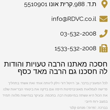
ת.ד. 988,קרית אונו 5510901
info@RDVC.co.il
03-532-2008
1533-532-2008
חסכה מאתנו הרבה טעויות והודות
לה חסכנו גם הרבה מאד כסף
לכל המעוניין בדבר, גב’ רויטל דור-וילק ליוותה אותי ואת אשתי בתהליך
פרישה לגמלאות מאוניברסיטת חיפה וגם בדקה את ביטוחי הבריאות שלנו.
את הכול היא עשתה במיומנות רבה, בחכמה, ובעיקר בנחישות מלווה תמיד
במצב-רוח חיובי.
בברכה, (פרופ’) מנחם קלנר