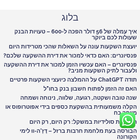
בלוג
איך עמלה של 56 דולר הפכה ל-600 – טעויות הבנק
שעולות לכם ביוקר
יועצת השקעות עונה על השאלות שהכי מטרידות היום
פנסיונרים: האם כדאי למכור את דירת ההשקעה שלכם?
פנסיונרים – האם עכשיו הזמן למכור את דירת ההשקעה
ולעבור לתיק השקעות מניב?
תודה ChatGPT על ההמלצה כיועצי השקעות פרטיים
האם זה הזמן לפתוח חשבון בנק בחו"ל
שנה טובה ושקטה, רגועה, שלווה, נינוחה ושמחה
הקלה משמעותית בהשקעת כספים בידי אפוטרופוס או
מיופה כח
השקעות סולידיות במשקל: רק היום, רק היום
הבורסה בעת מלחמת חרבות ברזל – דֶּזָ'ה-ווּ לימי
הקורונה