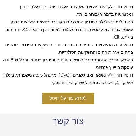
רויטל דור-וילק הינה יועצת השקעות ויועצת פנסיונית בעלת ניסיון
ומקצועיות ברמה הגבוהה ביותר.
בתום לימודי כלכלה בטכניון החלה את הקריירה כיועצת השקעות בבנק
לאומי, עבדה כאנליסטית בחברת מעלות ולאחר מכן כיועצת ללקוחות זהב
ב Citibank .
רויטל הינה מהיועצות הוותיקות ביותר בתחום ההשקעות הפרטי ומומחית
בתחום אגרות החוב וההשקעות הסולידיות.
בהמשך הדרך התמחתה גם בנושא ביטוחים וחיסכון פנסיוני והחל מ-2008
עוסקת בייעוץ פנסיוני.
רויטל דור-וילק, נשואה ואם לשניים ו RDVC מתנהל כעסק משפחתי, בעלה
איציק וילק משמש כסמנכ"ל שיווק ופיתוח עסקי.
לקרוא עוד על רויטל
צור קשר