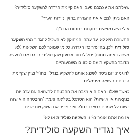
שאלתם את עצמכם פעם, האם קיימת הגדרה להשקעה סולידית?
האם ניתן למצוא את ההגדרה בחוקי ניירות הערך?
אולי היא נמצאית בתקנות בתחום הנדל"ן?
התשובה היא לא. עד עתה, המחוקק לא השכיל להגדיר מהי
השקעה
סולידית
. לכן, בהיעדר כזו הגדרה, כל מי שמוכר לכם השקעות (לא
משנה באיזה תחום) יכול לכתוב ולטעון שהן סולידיות. גם אם למעשה,
מדובר בהשקעות עם סיכונים משמעותיים.
לדוגמה: יזם ניסה לשכנע אותנו להשקיע בנדל"ן בחו"ל וציין שקיימת
הבטחת תשואה מינימלית.
כאשר שאלנו האם הוא מגבה את ההבטחה לתשואה עם ערבויות
בנקאיות או אישיות? הוא הסתכל בפליאה ואמר: "ההבטחה היא שזה
רשום על שמכם בטאבו בחו"ל ואני מכיר את השוק שם שנים…"
אז מה אתם אומרים? זו
השקעה סולידית
או לא?
איך נגדיר השקעה סולידית?