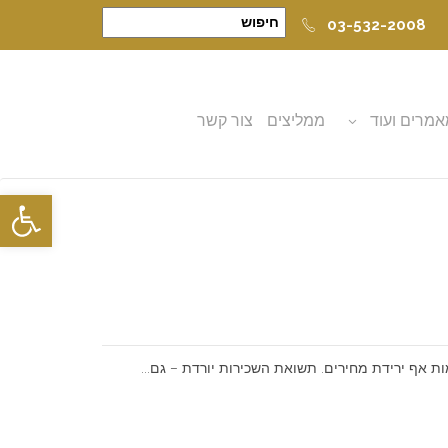
03-532-2008
מרים ועוד
ממליצים
צור קשר
פתח סרגל
ת אף ירידת מחירים. תשואת השכירות יורדת – גם...