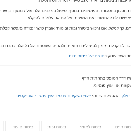
ר עבודה, בעיות בריאות, מצב סיעודי ומוות חס וחלילה.
 חסכון בחסכונות הפנסיונים. בנוסף, טיפול במצבים אלה עולה ממון רב, שהינו
יאפשרו לנו להתמודד עם המצבים אליהם אנו עלולים להיקלע.
ים. כך למשל, אם נרכוש ביטוחי נכות וביטוחי אובדן כושר עבודה נאפשר קבלת
שר לנו קבלת מימון לטיפולים רפואיים ולמחיה השוטפת. על כל אלה כתבנו במא
מר השני עוסק ב
סוגים של ביטוח נכות
.
שיו דרך הטופס בתחתית הדף.
ות או ייעוץ פנסיוני.
-וילק
, המספקת שרותי
ייעוץ השקעות פרטי
ו
ייעוץ פנסיוני אובייקטיבי
.
טוח חיים
ביטוח לאומי
ביטוח נכות
ביטוח סיעודי