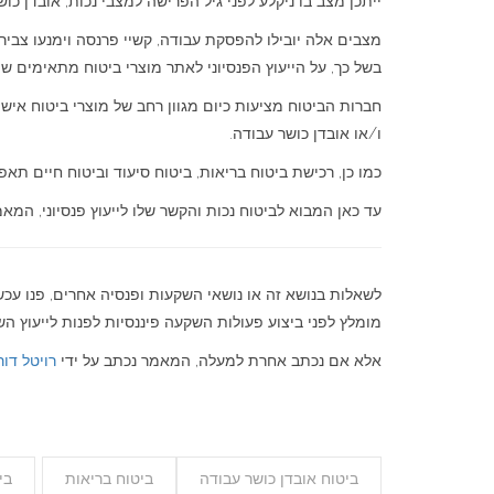
ייתכן מצב בו ניקלע לפני גיל הפרישה למצבי נכות, אובדן כוש
מצבים אלה יובילו להפסקת עבודה, קשיי פרנסה וימנעו צבירת
בשל כך, על הייעוץ הפנסיוני לאתר מוצרי ביטוח מתאימים ש
חברות הביטוח מציעות כיום מגוון רחב של מוצרי ביטוח אישי
ו/או אובדן כושר עבודה.
כמו כן, רכישת ביטוח בריאות, ביטוח סיעוד וביטוח חיים תאפ
עד כאן המבוא לביטוח נכות והקשר שלו לייעוץ פנסיוני, המא
לשאלות בנושא זה או נושאי השקעות ופנסיה אחרים, פנו עכ
מומלץ לפני ביצוע פעולות השקעה פיננסיות לפנות לייעוץ השקע
אלא אם נכתב אחרת למעלה, המאמר נכתב על ידי
רויטל דור
ביטוח אובדן כושר עבודה
ביטוח בריאות
בי