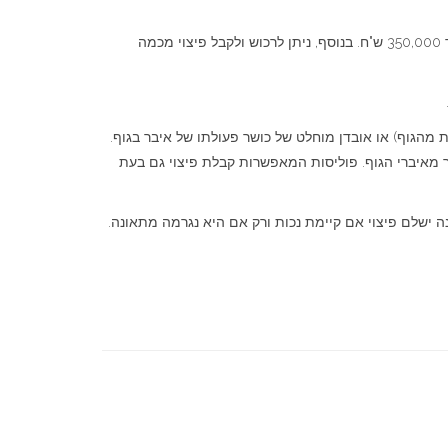
כמו כן, חברת הביטוח קובעת את היקף הפיצוי ומגבילה אותו. הפוליסות הקיימות בשוק מאפשרות רכישת פיצוי בהיקף של מ 50,000 ? ועד 350,000 ש"ח. בנוסף, ניתן לרכוש ולקבל פיצוי מכמה
 מהגוף) או אובדן מוחלט של כושר פעולתו של איבר בגוף.
ר מאיברי הגוף. פוליסות המאפשרות קבלת פיצוי גם בעת
ה ישלם פיצוי אם קיימת נכות ורק אם היא נגרמה מתאונה.