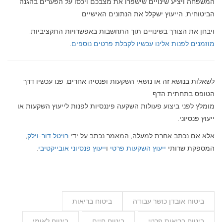
המשפחה ויציע שינויים שישפרו את מצבכם ויכסו על הפערים בהגנה
הביטוחית. הייעוץ ישקלל את הנתונים האישיים
ויבחן את הצורך בשינויים תוך התחשבות באפשרויות התקציביות,
מוזמנים לפנות אלינו עכשיו לקבלת פרטים נוספים
.
לשאלות בנושא זה או נושאי השקעות ופנסיה אחרים, פנו עכשיו דרך
הטופס בתחתית הדף.
מומלץ לפני ביצוע פעולות השקעה פיננסיות לפנות לייעוץ השקעות או
ייעוץ פנסיוני.
אלא אם נכתב אחרת למעלה, המאמר נכתב על ידי
רויטל דור-וילק
,
המספקת שרותי
ייעוץ השקעות פרטי
ו
ייעוץ פנסיוני אובייקטיבי
.
ביטוח אובדן כושר עבודה
ביטוח בריאות
ביטוח בריאות פרטי
ביטוח חיים
ביטוח לאומי