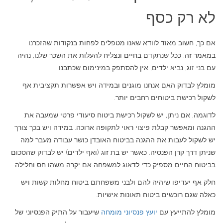
לא רק כסף
אם כך, חשוב מאוד לוודא שאנו מטפלים לפחות בנקודות שהזכרנו
במאמר זה. ככל שנתקדם בחיים ונצליח להעלות את השכר שלנו, נהיה
עם בני זוג, נביא ילדים, אין להסתפק במינימום שכתבנו.
מומלץ לבדוק האם אנחנו מוגנים ובמידה ויש אפשרות תקציבית אף
לשקול רכישת ביטוחים רחבים יותר.
לדוגמה, אם ניתן, יש לשקול רכישת ביטוח סיעודי פרטי שמעבה את
ההגנה ומאפשר קבלת פיצוי ראוי לתקופה ארוכה. במידה ויש בכך צורך
יש לשקול לעבות את ההגנה בביטוח האובדן כושר עבודה מעבר למה
שניתן דרך קרן הפנסיה. כאשר יש בת זוג (ואף ילדים) יש לבדוק שהסכום
בביטוח החיים מספיק כדי לדאוג למשפחה אם יקרה משהו חס וחלילה.
חלק אף יעדיפו שיהיה להם ולבני משפחתם ביטוח מחלות קשות ויש
כאלה שגם רוכשים ביטוח תאונות אישיות.
מומלץ להתייעץ עם
יועץ פנסיוני מומחה
שיעבור על התיק הפנסיוני של