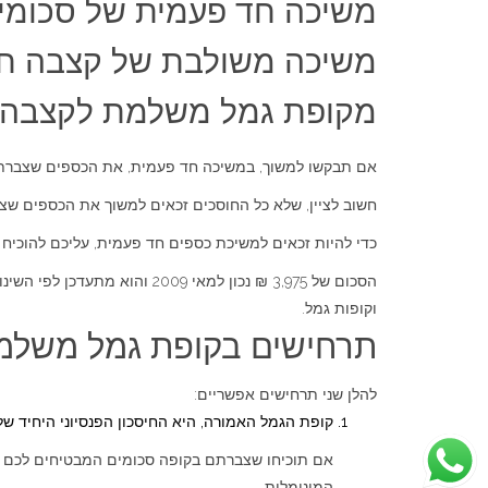
משיכה חד פעמית של סכומים
משיכה משולבת של קצבה חודש
מקופת גמל משלמת לקצבה
אם תבקשו למשוך, במשיכה חד פעמית, את הכספים שצברתם בקופת גמל משלמת לקצבה מינואר 2008, הרי שראשית יו
חשוב לציין, שלא כל החוסכים זכאים למשוך את הכספים שצברו מינואר 2008 בקופת גמל, במשיכה חד פעמית. שכן הפקדות אלה מיועדות לפי 
כדי להיות זכאים למשיכת כספים חד פעמית, עליכם להוכיח שצ
הסכום של 3,975 ₪ נכון למאי 
וקופות גמל.
תרחישים בקופת גמל משלמ
להלן שני תרחישים אפשריים:
קופת הגמל האמורה, היא החיסכון הפנסיוני היחיד ש
המינימלית.