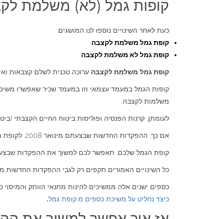
קופות גמל (לא) משלמת לק
כעת לאחר השינויים נוספו לנו המושגים:
קופת גמל משלמת לקצבה
קופת גמל לא משלמת לקצבה
קופת גמל
משלמת לקצבה
ערוכה טכנית לשלם קצבאות ואי
משלמות לקצבה.
לעומתן, קרנות הפנסיה ופוליסות ביטוח החיים הקצבתי (בי
אם כך, ההפקדות החדשות שבצעתם מינואר 2008, לקופת הגמל שלכם (קופת גמל במעמד עצמאי) הינן למעשה, הפקדות לקופת גמל לא משלמת לקצבה.
קופת הגמל שלכם, תאפשר לכם למשוך את ההפקדות שבצעתם עד דצמבר 2007. עם זאת, לא תוכלו למשוך דרכה הפקדות, שבצעתם מינואר 2008 כי א
כל השינויים האמורים תקפים רק לגבי ההפקדות החדשות מינואר 2008 והן אינם חלים על הכספים הישנים שהצטברו עד ד
כספים ישנים אלה ממשיכים להינות מתנאי הוותק והמיסוי כפי שהיו עד ה
כיצד נחליט על משיכת כספים מ:קופת גמל
.
אז איך אפשר למשוך את ההפקדות שבצע