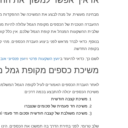
מבחינה מעשית, על מנת לבצע את המשיכה של ההפקדות מינואר 2008, יהיה עליכם להעביר רק את הכספים האלה מהקופה הנוכחית, כלומר זו שלא משלמת לקצבה לקופת גמ
שלבית ההשקעות המנהל את קופת הגמל שלכם, אין כלל קופ
בנוסף, כדאי לברר מראש לפני ביצוע העברת הכספים, מהי 
בקופה החדשה.
לשם כך, כדאי להיעזר ב
יועץ השקעות פרטי
ו
יועץ פנסיוני אובי
משיכת כספים מקופת גמל 
לאחר העברת הכספים האמורים לעיל לקופה הגמל המשלמת 
משיכת הכספים יכולה להתבצע בכמה דרכים:
משיכת קצבה חודשית
משיכה חד פעמית של סכומים שנצברו
משיכה משולבת של קצבה חודשית וסכום חד פעמי (היו
שלב טרומי, לפני בחירת הדרך בה תמשכו את הכספים, הינו 