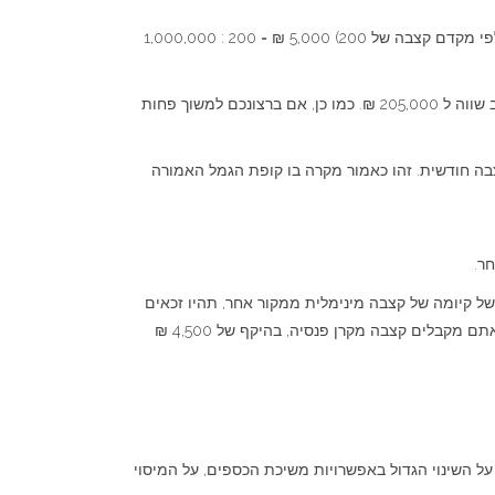
לדוגמא: אם צברתם בקופת הגמל המשלמת לקצבה סכום בהיקף של 1,000,000 ₪ והקצבה שחושבה לכם היא 5,000 ₪ לחודש (לפי מקדם קצבה של 200) 5,000 ₪ = 200 : 1,000,000
לכן 1,025 ₪ הינו עודף קצבה לחודש, מעבר לקצבה המינימלית הדרושה לפי מס הכנסה.כפול 200 שהינו מקדם הקצבה בעת החישוב שווה ל 205,000 ₪. כמו כן, אם ברצונכם למשוך פחות
 במשיכה חד פעמית אלא רק כקצבה חודשית. זהו כאמור מקרה בו קופת הגמל האמורה
ר.
של קיומה של קצבה מינימלית ממקור אחר, תהיו זכאים
למשוך את מלוא הסכום מקופת הגמל המשלמת לקצבה כך למשל, אם צברתם 1,000,000 ₪ בקופת גמל משלמת לקצבה ובנוסף אתם מקבלים קצבה מקרן פנסיה, בהיקף של 4,500 ₪
שינו את מעמדן. למדנו על השינוי הגדול באפשרויות משיכת הכספים, על המיסוי