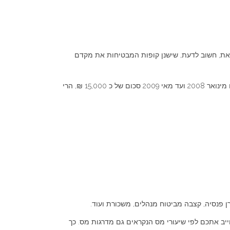
את, חשוב לדעת, שישנן קופות המבטיחות את מקדם
נכון למאי 2009, היה מקדם הקצבה כ 200. כלומר על כל 200 ₪ שצברתם בקופה תוכלו לקבל 1 ₪ בקצבה חודשית. לכן למשל, אם חסכתם מינואר 2008 ועד מאי 2009 סכום של כ 15,000 ₪, הרי
פנסיה, קצבה מביטוח מנהלים, משכורת ועוד.
ב אתכם לפי שיעורי מס הנקראים גם מדרגות מס. כך