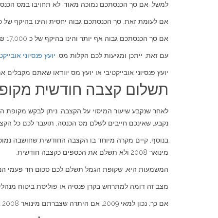
למשל, אם סך הכנסתכם נמוכה מאוד, לא תחויבו במס הכנסה
אם לעומת זאת, סך הכנסתכם גבוה יחסית והינו בהיקף של כ 12,000 ₪ עד 17,000 ₪ לחודש הרי ששיעור המיסוי של כספי הקצבה יכול להגיע לכ 30%-3%
אם סך הכנסתכם גבוה אף יותר והינו בהיקף של כ 17,000 ₪ עד 37,000 ₪ לחודש הרי ששיעור המיסוי של כספי הקצבה יכול להגיע לכ 34%-30%.
עם זאת, ייתכן ומגיעות לכם הקלות מס.
יועץ פנסיוני אובייקט
יועץ פנסיוני אובייקטיבי או יועץ מס יוודאו שאתם מקבלים א
תשלום קצבה חודשית מקופ
לאחר שנקבע שיעור המיסוי על הקצבה, ניתן לבקש מקופת 
נקבע, שאינכם חייבים לשלם מס הכנסה, תועבר לכם כל הקצבה
מינואר 2008 ולא תשלם את הכספים כקצבה חודשית.
המשמעות היא, שקופת הגמל תשלם לכם סכום חד פעמי הנקר
מצב זה דומה למתרחש בקרן פנסיה או פוליסת ביטוח מנהל
אם כך, נכון למאי 2009, אם היתרה שצברתם מינואר 2008 אינה עולה על כ 38,500 ₪ תקבלו אותה במשיכה חד פעמית בניכוי מס ההכנסה, אם קיים.