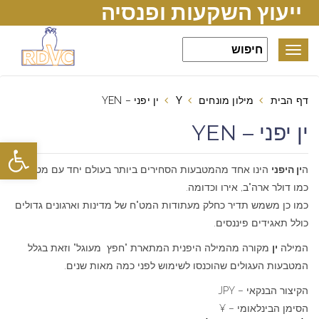
ייעוץ השקעות ופנסיה
Toggle
navigation
דף הבית
מילון מונחים
Y
ין יפני – YEN
ין יפני – YEN
פתח סרגל
ה
ין היפני
הינו אחד מהמטבעות הסחירים ביותר בעולם יחד עם מטבעות
כמו דולר ארה"ב, אירו וכדומה.
כמו כן משמש תדיר כחלק מעתודות המט"ח של מדינות וארגונים גדולים
כולל תאגידים פיננסים.
המילה
ין
מקורה מהמילה היפנית המתארת "חפץ מעוגל" וזאת בגלל
המטבעות העגולים שהוכנסו לשימוש לפני כמה מאות שנים.
הקיצור הבנקאי – JPY
הסימן הבינלאומי – ¥