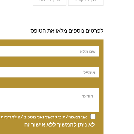
לפרטים נוספים מלאו את הטופס
Please leave t
אני מאשר/ת כי קראתי ואני מסכים/ה
למדיניות
לא ניתן להמשיך ללא אישור זה