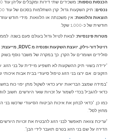
הכנסות נוספות:
משכירים שתי דירות ומקבלים עליהן עוד 7,000 שקל בחודש
נכסים:
תיק השקעות גדול, קרן השתלמות בסכום של עוד 500 אלף שקל
הוצאות והלוואות:
חודשית של כ-1,000 שקל.
מטרות פיננסיות:
לצאת לטיול גדול בעולם פעם בשנה. לממן ל
רויטל דור-וילק, יועצת השקעות ופנסיה מ RDVC, מייעצת:
"
סולידים ושומרים על הקרן, כך במקרה של משבר נוסף בשוק ההון בדומה לזה שחווינו ב 2008 הם יהיו 
הזקונים. אם ירצו בני הזוג טיפול סיעודי בבית אבות איכותי שעלותו נעה בין 15-20 אלף שקל בחודש, מומלץ למצות תחילה את זכויותיהם בקופת החולים ו
"במידה שמצב הבריאות יורע כדאי לשקול מתן יפוי כוח בחשב
כדאי להגביל בכדי לשמור על זכויות שאר היורשים. חשוב לו
כמו כן, "כדאי לבחון את איכות הביטוח הסיעודי שרכשו בני ה
מחוץ לסל".
"עריכת צוואה תאפשר לבני הזוג להבטיח את זכויות היורשים
הדירה על שם בני הזוג בטרם תועבר לידי הבן".