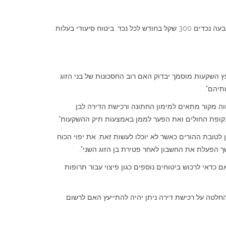
אין משכנתה או הלוואות. מידי חודש עוזרים לשני הילדים הגדולים בסכום שנע סביב 3,000 שקלים בחודש. חוסכים לארבעה נכדים 300 שקל בחודש לכל נכד. ביטוח סיעודי בעלות
ץ השקעות מוסמך יבדוק האם רוב החסכונות של בני הזוג
ידית על בני הזוג. עם זאת, חשוב להקפיד שהיקף התנודתיות לא יעלה מעבר ל30%, כיון שהוא יהווה מקור מתאים למימון החתונה ורכישת הדירה לבן
לטובת ההורים כאשר לא יוכלו לעשות זאת. את יפוי הכוח
ך הפעלת את החשבון לאחר פטירת בן הזוג השני".
ם כדאי לרכוש ביטוחים נוספים כגון פיצוי עבור תרופות
ההחלטה על רכישת דירה ניתן יהיה להתייעץ האם לרשום