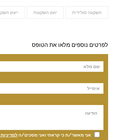
השקעה סולידית
יועץ השקעות
ייעוץ השק
לפרטים נוספים מלאו את הטופס
Please leave t
אני מאשר/ת כי קראתי ואני מסכים/ה
למדיניות