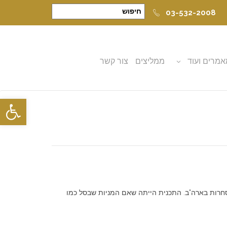
03-532-2008
מרים ועוד
ממליצים
צור קשר
פתח סרגל
ותנה בעליית סל מניות מובילות הנסחרות בארה"ב. התכנית הייתה שאם המניות שבסל כמו