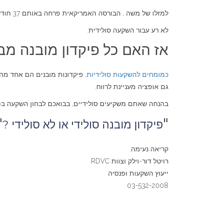
למזלו של משה , הבורסה האמריקאית פרחה באותם 37 חודשים והוא הרוויח מעל 42,000 ש"ח שהם כ-17% תשואה על פני ה-3 שנים.
לא רע עבור השקעה סולידית.
אז האם כל פיקדון מובנה מב
כמומחים להשקעות סולידיות
, פיקדונות מובנים הם אחד מ
גם אופציה מעניינת לרווח.
בהנחה שאתם משקיעים סולידיים, בבואכם לבחון השקעה בפיק
"
"
פיקדון מובנה סולידי או לא סולידי ?
קריאה נעימה.
רויטל דור-וילק וצוות RDVC
ייעוץ השקעות ופנסיה
03-532-2008