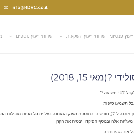
info@RDVC.co.il
ייעוץ פנסיוני
שרותי ייעוץ השקעות
שרותי ייעוץ נוספים
מא
(מאי 15, 2018)
ה ?".
בל תשמעו סיפור:
לפני כ-4 שנים משה (שם בדוי) רכש בכרבע מיליון ש"ח, פיקדון מובנה ל-37 חודשים, בתוספת מענק המ
ק מעליות אלה ובנוסף הפיקדון יבטיח את הקרן.