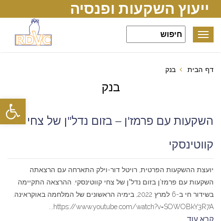
ייעוץ השקעות ופנסיה
Toggle
navigation
דף הבית
בנק
בנק
פתח סרגל
השקעות עם פרמז'ן – בזום נדל"ן של צחי
קווטינסקי
יועצת ההשקעות הפרטית, רויטל דור-וילק התארחה עם הרצאתה
השקעות עם פרמז'ן בזום נדל"ן של צחי קווטינסקי. ההרצאה התקיימה
בשידור חי ב-6 למרץ 2022, בימיה הראשונים של המלחמה באוקראינה.
https://www.youtube.com/watch?v=SOWOBkY3R7A...
קרא עוד