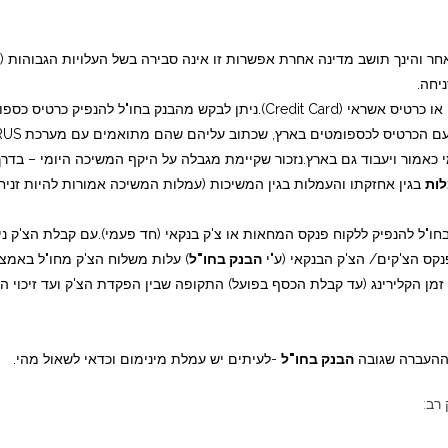
ר והינך תושב מדינה אחרת אפשרות זו אינה סבירה בשל העלויות הגבוהות (ט
יחה.
משיכת מזומן באמצעות כרטיס כספומט (ATM Card) או כרטיס אשראי (Credit Card)
י כאמור ויעבוד גם בארץ.נזכור שקיימת מגבלה על היקף המשיכה היומי – בד
ות
בגין אחזקתו והעמלות בגין המשיכות (עמלות המשיכה אמורות להיות זניחו
ו"ל להנפיק ללקוח פנקס המחאות או צ'ק בנקאי (חד פעמי).עם קבלת הצ'ק ני
קס הצ'קים/ הצ'ק הבנקאי (ע"י
הבנק בחו"ל
) עלות משלוח הצ'ק מחו"ל באמצ
ו זמן הקלירינג (עד קבלת הכסף בפועל) התקופה שבין הפקדת הצ'ק ועד זיכוי 
ההעברה שגובה
הבנק בחו"ל
-לעיתים יש עמלת מינימום וכדאי לשאול מהי.
רב: