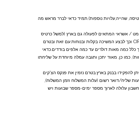
יסה, שהייה,עלויות נוספות).תמיד כדאי לברר מראש מה
.ניתן לבקש מהבנק בחו"ל להנפיק כרטיס כספומט / אשראי המתאים לפעולה גם בארץ (למשל כרטיס
הפועל תחת מערכת CIRUS) כלומר, ניתן יהיה לגשת עם הכרטיס לכספומטים בארץ, שכתוב עליהם שהם מתואמים עם מערכת CIRUS וכך לבצע המשיכה בקלות ובנוחות.עם זאת ובטרם
רך כלל כמה מאות דולרים עד כמה אלפים בודדים.כדאי
ת), כמו כן, מאוד יתכן ותגבה עמלה מיוחדת על שליחתו
תן להפקידו בבנק בארץ.בטרם נזמין את פנקס הצ'קים
עות שליח/דואר רשום (עלות המשלוח וזמן המשלוח),
החשבון עלולה לארוך מספר ימים-מספר שבועות ויש