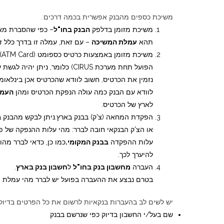
משיכת כספים מהבנק אפשרית בכמה דרכים:
משיכת מזומן בדלפק
הבנק בחו"ל
– כפי שהסברת מאח
תהא
עמלת המשיכה
– עם זאת, עמלה זו בדרך כלל זנ
נזמין את הכרטיס, חשוב לוודא שהכרטיס אכן בינלאומ
לוודא עם הבנק כמה עולה הנפקת הכרטיס ומהן
העמל
לארץ של הכרטיס.
הפקדת המחאה (צ'ק) בבנק בארץ.ניתן לבקש מהבנק בח
או הצ'ק הבנקאי חובה לברר: מהי עלות ההנפקה של פנ
עלות ההפקדה
בבנק המקומי.
כמו כן, כדאי לברר מה
להיערך לכך.
העברה
מחשבון בנק בחו"ל
ל
חשבון בנק בארץ
.
בטרם נבצע את ההעברה בפועל יש לברר מהי עמלת 
יש לשים לב בהעברות בנקאיות לרשום את כל הפרטים בדיוק 
שם בעל/י החשבון בדיוק כפי שנרשם בבנק