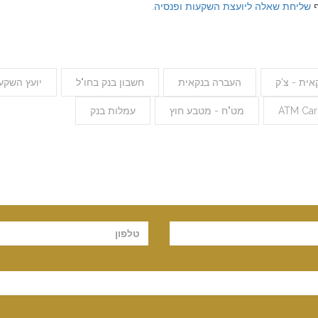
ף
שליחת שאלה ליועצת השקעות ופנסיה
.
ית - צ'ק
העברה בנקאית
חשבון בנק בחו"ל
יועץ השקע
מט"ח - מטבע חוץ
עמלות בנק