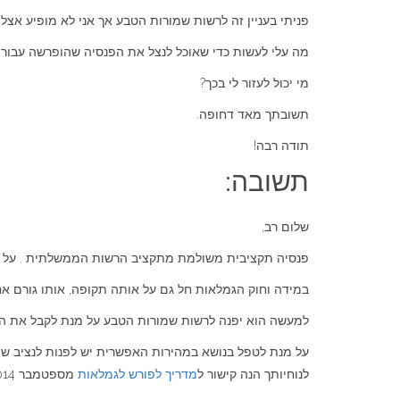
פניתי בעניין זה לרשות שמורות הטבע אך אני לא מופיע א
מה עלי לעשות כדי שאוכל לנצל את הפנסיה שהופרשה עבורי 
מי יכול לעזור לי בכך?
תשובתך מאד דחופה.
תודה רבה!
תשובה:
שלום רב,
פנסיה תקציבית משולמת מתקציב הרשות הממשלתית . על מנת לקבל את מלוא ה-70% עליך להוכיח לגורם האחראי על תשלום הפנסיה שלך
במידה וחוק הגמלאות חל גם על אותה תקופה, אותו גורם אח
למעשה הוא יפנה לרשות שמורות הטבע על מנת לקבל את התקצ
על מנת לטפל בנושא במהירות האפשרית יש לפנות לנציב שי
לנוחיותך הנה קישור ל
מדריך לפורש לגמלאות
מספטמבר 2014 באתר נציב שירות המדינה.