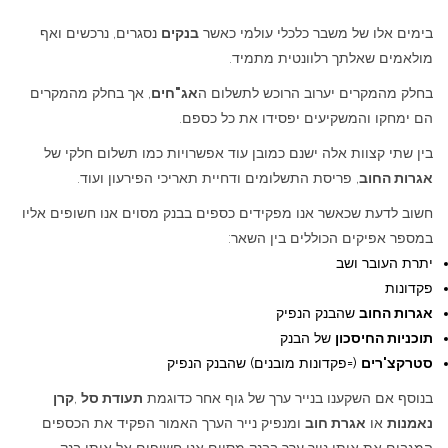
בימים אלו של משבר כלכלי עולמי כאשר
בנקים
נסגרים, נרכשים ואף
מולאמים שאלתך רלוונטית מתמיד.
בחלק מהמקרים יערוב הרוכש לתשלום ה
אג"חים
, אך בחלק מהמקרים
הם ימחקו והמשקיעים יפסידו את כל כספם.
בין שתי קצוות אלה ישנם כמובן עוד אפשרויות כמו תשלום חלקי של
אגרות החוב
, פריסת התשלומים ודחיית תאריכי הפירעון ועוד.
חשוב לדעת שכאשר אנו מפקידים כספים בבנק מסוים אנו חשופים אליו
במספר אפיקים הכוללים בין השאר:
יתרת העובר ושב
פקדונות
אגרות החוב
שהבנק הנפיק
תוכניות החיסכון
של הבנק
סטרקצ'רים
(=פקדונות מובנים) שהבנק הנפיק
בנוסף אם השקענו בנייר ערך של גוף אחר כדוגמת
תעודת סל
,
קרן
נאמנות
או
אגרת חוב
ומנפיק נייר הערך האמור הפקיד את הכספים
המגבים את אותו נייר ערך בבנק מסוים אנו חשופים אל אותו בנק.