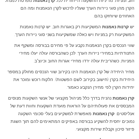
חוב ומניות. מדיניות ההשקעה הייחודית לכל
קרן נאמנות
מפרטת למנהל
הקרן מהן סוגי ניירות הערך שעליו לרכוש לקרן הנאמנות ומה הם
האחוזים שיוחזקו בהם.
יש
קרנות נאמנות
המשקיעות רק באגרות חוב, יש קרנות נאמנות
המשקיעות רק במניות ויש כאלה שמשקיעות בשני סוגי ניירות הערך.
שווי הנכסים בקרן הנאמנות נקבע על פי מחירם בבורסה ומשקף את
התנודתיות במחירי ניירות הערך. לכן כשהבורסה עולה יעלו מחירי
המניות, כשהריבית עולה ירדו מחירי אגרות החוב וכיוצ"ב.
מחיר היחידה של קרן הנאמנות הינו בקירוב שווי הנכסים מחולק במספר
היחידות בקרן (חישוב בקירוב לשם הפשטות). הלקוח רוכש ומוכר את
יחידות הקרן לפי מחירן הנקבע כאמור.
קרן נאמנות
נהנית בדרך כלל מניהול מקצועי של אנשי השקעות מנוסים
המבססים את פעולותיהם על הוראות מועדת השקעות וחוות דעת של
אנליסטים.
קרן נאמנות
מאפשרת למשקיעים בעלי סכומי השקעה
נמוכים יחסית להשקיע בבורסה באפיקים המתאימים להם תוך השגת
פיזור סיכון וקבלת שירות מקצועי.