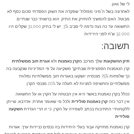
לי של גאון.
לאחרונה בשל ה"מיני מפולת" שפקדה את השוק הפסדתי סכום כסף לא
מבוטל, האם להמשיך להחזיק את התיק. הוא ברשותי כבר שנתיים.
התשואה עד כה נעה נדמה לי סביב 3%. יש לי בתיק 31,000 שקלים היו
32,000 ש"ח לפני הירידות.
תשובה:
תיק ההשקעות
שלך מורכב מ
קרן נאמנות
ולא
אגרת חוב ממשלתית
.
קרן הנאמנות הספציפית שבתיקך משקיעה על פי המדיניות שנקבעה בה:
כך שלפחות 75% מנכסיה יושקעו באגרות חוב ממשלתיות ומלוות
ממשלתיים והחשיפה למניות לא תעלה על 20% מנכסי הקרן.
ככלל בקרן נאמנות באשר היא אין הבטחה על הקרן או על התשואה.
אין דבר כזה
קרן נאמנות סולידית
ולכל מי שאומר אחרת, אדרבא, שייתן
ללקוחותיי התחיבות בכתב לשמירה על הקרן, כי זו הרי הגדרת
השקעה
סולידית
.
קרן נאמנות מחזיקה עבור בעלי היחידות בה נכסים כניירות ערך, אגרות