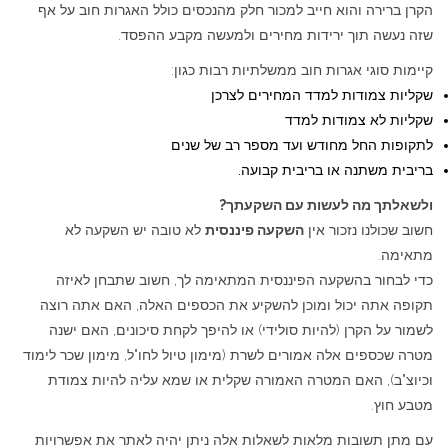
הקרן ברירה והוא חייב למכור חלק מהנכסים כולל האגרות חוב על אף
שזה נעשה תוך ירידות מחירים ולמעשה מקבע ההפסד.
קיימות סוגי אגרות חוב ממשלתיות רבות כגון:
שקליות צמודות למדד המחירים לצרכן
שקליות לא צמודות למדד
לתקופות החל מחודש ועד מספר רב של שנים
בריבית משתנה או בריבית קבועה.
ולשאלתך מה לעשות עם השקעתך?
חשוב שכולנו נזכור אין
השקעה פיננסית
לא טובה יש השקעה לא
מתאימה.
כדי לבחור בהשקעה הפיננסית המתאימה לך, חשוב שתבחן לאיזה
תקופה אתה יכול ומוכן להשקיע את הכספים האלה, האם אתה רוצה
לשמור על הקרן (להיות סולידי) או להיפך לקחת סיכונים, האם ישנה
מטרה שכספים אלה אמורים לשרת (מימון טיול לחו"ל, מימון שכר לימוד
וכיוצ"ב), האם המטרה האמורה שקלית או שמא עליה להיות צמודת
מטבע חוץ.
עם מתן תשובות מלאות לשאלות אלה ניתן יהיה לאתר את אפשרויות