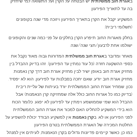
ב
אגרת חוב ממשלתית
יש הבטחה על הקרן ועל התשואה למי שיחזיק
בה עד לתאריך הפירעון.
המשקיע יקבל את הקרן בתאריך הפירעון ויזוכה מדי שנה בקופונים
(תשלומי ריבית).
בחלק מאגרות החוב תיפרע הקרן בחלקים על פני כמה שנים והקופונים
ישולמו אחת לרבעון/חצי שנה/שנה.
מאחר ומדובר ב
אגרת חוב ממשלתית
המדורגת גבוה מאוד נקבל את
כספי ההשקעה חזרה (כל עוד נמתין עד הפירעון). זהו בדיוק ההבדל בין
מחזיק אגרת חוב באופן ישיר לבין מחזיק אגרת חוב דרך קרן נאמנות.
מחזיק אגרת חוב יודע, שאם יחכה בסבלנות עד לפירעון, הוא לא יפסיד.
נכון, שמחיר אגרת החוב הממשלתית יורד בעיתות של עליית ריבית
(בדיוק כמו כל אגרות החוב כולל אלה שמחזיקה קרן הנאמנות) אבל
ההבדל הוא שמי שממושמע וימתין עד לפירעון לא יפגע. כלומר הכוח
הוא בידי המשקיע להחליט האם למכור את אגרת החוב הממשלתית
לפני הפירעון או לא. ב
קרן נאמנות
אין למשקיע הבודד יכולת להשפיע על
החלטת המכירה של האגרת הממשלתית בטרם הפירעון.
כמו כן, כאשר קיימים פדיונות גדולים בקרן הנאמנות, לעיתים אין למנהל