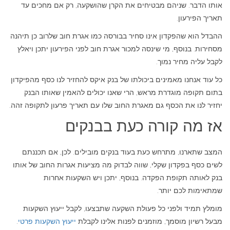
אותו הדבר. שניהם מבטיחים את הקרן שהושקעה, רק אם מחכים עד
תאריך הפירעון.
ההבדל הוא שהפקדון אינו סחיר בבורסה כמו אגרת חוב שלרוב כן תיהנה
מסחירות. בנוסף, מי שינסה למכור אגרת חוב לפני הפירעון יתכן ויאלץ
לקבל עליה מחיר נמוך.
כל עוד אנחנו מאמינים ביכולתו של בנק איקס להחזיר לנו כסף מהפיקדון
בתום תקופה מוגדרת מראש, הרי שאנו יכולים להאמין שאותו הבנק
יחזיר לנו את הכסף גם מאגרת החוב שלו עם תאריך פרעון לתקופה זהה.
אז מה קורה כעת בבנקים
המצב שתארנו, מתרחש כעת בעוד בנקים מובילים. לכן, אם תכננתם
לשים כסף בפקדון שקלי, שווה לבדוק מה מציעות אגרות החוב של אותו
בנק לאותה תקופת הפקדה. בנוסף, יתכן ויש השקעות אחרות
שמתאימות לכם יותר.
מומלץ תמיד ולפני כל פעולת השקעה שתבצעו, לקבל ייעוץ השקעות
מבעל רשיון מוסמך, מוזמנים לפנות אלינו לקבלת
ייעוץ השקעות פרטי
.