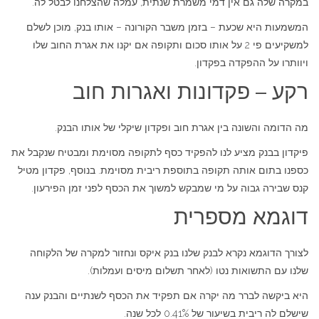
במקרה שלה גם אין דמי משמרת שנתית, עמלה שהצלחנו לבטל לה.
המשמעות היא שכעת – בזמן משבר הקורונה – אותו בנק, מוכן לשלם
למשקיעים פי 2 על אותו סכום ותקופה אם יקנו את אגרת החוב שלו
ויוותרו על ההפקדה בפקדון.
רקע – פקדונות ואגרות חוב
מה הדומה והשונה בין אגרת חוב ופקדון שיקלי של אותו הבנק.
פיקדון בבנק מציע לנו להפקיד כסף לתקופה מסוימת ומבטיח שנקבל את
כספנו בתום אותה תקופה בתוספת ריבית מסוימת. בנוסף, פקדון מטיל
קנס שבירה גבוה על מי שמבקש למשוך את הכסף לפני זמן הפירעון.
דוגמא מספרית
לצורך הדוגמא נקרא לבנק שלנו בנק איקס ונחזור למקרה של הלקוחה
שלנו עם התשואות נטו (לאחר תשלום מיסים ועמלות).
היא ביקשה לברר מה יקרה אם תפקיד את הכסף לשנתיים והבנק ענה
שישלם לה ריבית בשיעור של 0.41% לכל שנה.