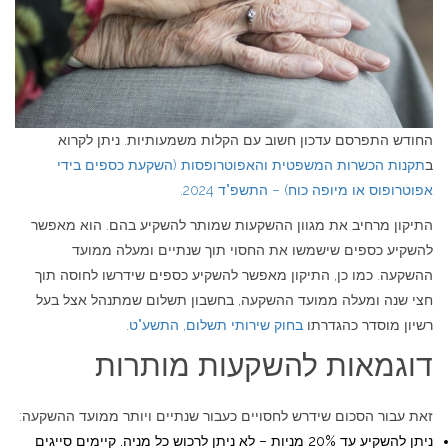
החודש התפרסם עדכון חשוב עם הקלות משמעותיות. ניתן לקרוא
ב
תקנות הכשרות המשפטית והאפוטרופסות (השקעת כספים בידי
אפוטרופוס או מיופה כוח) – התשפ"ד 2024
.
התיקון מרחיב את מגוון ההשקעות שמותר להשקיע בהם. הוא מאפשר
להשקיע כספים שישמשו את החסוי תוך שנתיים ומעלה ממועד
ההשקעה. כמו כן, התיקון מאפשר להשקיע כספים שידרשו לחוסה תוך
חצי שנה ומעלה ממועד ההשקעה, בחשבון תשלום שמתנהל אצל בעל
רשיון מוסדר כהגדרתו
בחוק שירותי תשלום, התשע"ט
.
דוגמאות להשקעות מותרות
זאת עבור הסכום שידרש לחסויים כעבור שנתיים ויותר ממועד ההשקעה:
ניתן להשקיע עד 20% מניות – לא ניתן לרכוש כל מניה. קיימים סייגים