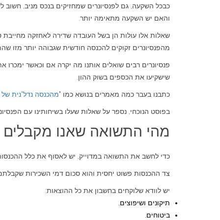
כבכל השקעה, גם לפנסיונרים שמחזיקים בנכס מניב, חשוב
והאם יש השקעה מתאימה יותר.
שאלות אלו עולות הן בשל העובדה שדירה לאחזקה מחייבת ט
מהפנסיונרים זקוקים להכנסה חודשית שגבוהה יותר מזו שהם
פנסיונרים רבים שואלים אותנו מה יקרה אם וכאשר ימכרו א
שישקיעו את הכספים בשוק ההון.
כתבנו בעבר כמה מאמרים בנושא כמו "
מהכנסה נדל"נית של 5,900 ל-18,500 מתיק השקעות לפנסיונר
בפוסט הנוכחי, נספר על שאלות שעלו בשיחותינו עם הפנסיונר
מהי התשואה שאנו מקבלים מ
כדי לחשב את התשואה במדוייק, יש לאסוף את כלל ההכנסות
צד ההכנסות פשוט יחסית והוא סכום דמי השכירות שקבלתם.
יש לוודא שלוקחים בחשבון את כל ההוצאות:
תיקונים ושיפוצים.
ביטוחים.