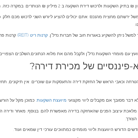
למשל ירשתם מחצית מהנכס. אתם יכולים להציע ליורש השני לרכוש מכם חלק.
.
ך למשל ניתן להשקיע באגרות חוב של חברות נדל"ן,
קרנות ריט (REIT)
קרנות פרט
ץ עם מומחי השקעות נדל"ן ולקבל מהם את מלוא הנתונים,השלבים הצפויים,ה
-פיננסיים של מכירת דירה?
רחה וכאבי הראש של החזקת דירה והתעסקות עם שוכרים. אין תיקונים, תחזו
א דבר מסובך אם מקבלים ליווי מקצועי
מיועצת השקעות
. כמוכן מקל על הור
אכת עיצוב הפנים שהאחזקה בדירה מאפשרת להם. בנוסף, מאחר ודירה היא 
הצורך.
שים הדורש היוועצות וליווי מומחים כמתווכים עורכי דין שמאים ועוד.