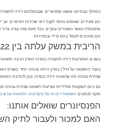
במהלך עבודתנו פגשנו פנסיונרים, שבבעלותם דירה להשכר
הם מעידים, שאמנם נחמד לקבל דמי שכירות חודשיים, אך יש
מתבטלת כאשר השוכרים עוזבים. בכל פעם שזה קורה צריך למ
הם מחויבים לטפל בהם מייד ובמהירות.
הריבית במשק עלתה בין 2022 לסוף 2025
בשנים האחרונות דירה להשכרה במרכז הארץ הניבה תשואה בשיעור של כ 3%-2% לשנה נטו. אם בעלי הדירה נעזרו בשירותי חברת ניה
בעבר התשואה על נדל"ן בארץ היתה גבוהה יותר. בשנים האח
שנתית גבוהה מזו שהשיגה דירה במרכז. נכון לכתיבת המאמר, 
גם כיום השקעות סולידיות מציעות תשואה שנתית גבוהה ממה שמניבה דירה ממ
מקור לנתונים:
השוואת ריביות על פיקדונות, הלוואות ועו"ש 
הפנסיונרים שואלים אותנו:
האם למכור ולעבור לתיק הש