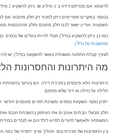
לדוגמא, אם מכרתם דירה ב 4 מיליון ₪, ניתן להשקיע 2 מיליון ₪ בתיק השקעות ולרכוש דירת השקעה ב 2 מיליון ₪ הנותרים. במקרה כזה, ההכנסה החודשית תגיע מדמי השכירות ומתיק ההשקעות.
בנוסף, במקרים מסויימים ניתן למכור רק חלק מהנכס. אם 
השקעות, ועדיין ישאר לכם חלק מהנכס וחלק מההכנסות ממנו
כמו כן, ניתן להשקיע בנדל"ן מבלי להיות בעלים של נכסים. כ
ומחשבות על נדל"ן
.
לצורך קבלת החלטה מושכלת באשר להשקעה בנדל"ן יש להיווע
מה היתרונות והחסרונות הלא
היתרונות הלא פיננסים במכירת דירה, הם בעיקר בהפחתת הט
הלילה על נזילה או דוד שלא מחמם.
יתרון נוסף, השקעת כספים ומשיכת תזרים מזומנים חודשי, ל
חלק מבעלי הבתים אוהבים את העיסוק בהשבחת הנכס ואת מל
המשפחה ולאפשר להורים לסייע לילדיהם או לנכדים במידת 
בין החסרונות של מכירת נכס, תהליך ארוך יחסית של כמה חוד