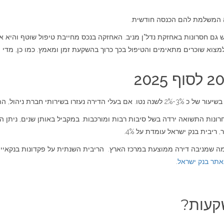
ה המשלמת להם הכנסה חודשית.
 גם חסרונות באחזקת נדל"ן מניב. האחזקה בנכס מחייבת טיפול שוטף והיא 
צוא שוכרים מתאימים והטיפול בכך כרוך בהשקעת זמן ומאמץ. כמו כן, מדי פ
ול, התשואה היתה נמוכה מכך.
רונות התשואה ירדה בשל סיבות רבות ומורכבות. במקביל באותן שנים, ניתן 
ריבית בנק ישראל עומדת על 4%.
וצעת במרכז הארץ. הריבית השנתית על פקדונות בנקאיים ל-3 עד 5 שנים היא כיום בין 3% ל-4% ל
באתר בנק ישראל
.
קעות?