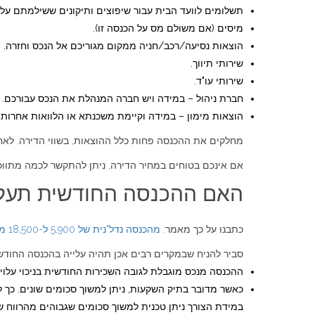
תשלומים לוועד הבית עבור שיפוצים ותיקונים ששילמתם עלי
מיסים (אם משולם מס על הכנסה זו).
הוצאות נסיעה/רכב/חניה ממקום מגוריכם אל הנכס וחזרה.
שירותי תיווך.
שירותי עו"ד.
חברת ניהול – במידה ויש חברה המנהלת את הנכס עבורכם.
הוצאות מימון – במידה וקיימת משכנתא או הלוואות אחרות.
מחלקים את ההכנסה פחות כלל ההוצאות, בשווי הדירה. לא
אם אינכם בטוחים במחיר הדירה, ניתן להתקשר לכמה מתווכים
האם ההכנסה החודשית תעלה
כתבנו על כך מאמר:
מהכנסה נדל"נית של 5,900 ל-18,500 מתיק השקעות לפנסיונר
סביר להניח שבמקרים רבים אכן תהיה עלייה בהכנסה החודשית
ההכנסה מנכס מוגבלת לגובה השכירות החודשית בניכוי עלוי
כאשר מדובר בתיק השקעות, ניתן למשוך סכומים שונים. כך 
במידת הצורך ניתן טכנית למשוך סכומים שגבוהים מהרווח 