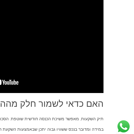
האם כדאי לשמור חלק מההון 
תיק השקעות, מאפשר משיכת הכנסה חודשית שוטפת. הסכום
במידה ומדובר בנכס ששוויו גבוה יתכן שבאמצעות השקעת ח