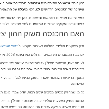
נכון לומר, שמשיכה של סכומים שגבוהים מעבר לתשואה היא 
ומשיכה של הסכומים הדרושים לנו, ללא מגבלה של התשואה
במאמר אנו מביאים דוגמאות וחישובים, בהן ניתן לראות שג
בפנסיונרים שזקוקים לתזרים המזומנים לשני עשורים פלוס מי
האם ההכנסה משוק ההון יצי
תיק השקעות סולידי, המלווה בשירות מקצועי כ"
ייעוץ השקעות
גם בעת המשברים הפיננסים הגדולים כמו בשנת 2008, או שנת משבר הקורונה ב 2020 וכיוצ"ב, לקוחות קיבלו את ההכנסה השוטפת שתכננו.
לעומת זאת, הכנסות מנדל"ן עלולות להיות רגישות לאי יציבו
ביכולתם לשלם שכירות. בעלי דירות שבתיהם נפגעו מטילים, ח
בנוסף, הריביות הגבוהות ששררו בשוק הביאו לעלייה בהיקף 
המלחמה.
כל מי שמחזיק נכסים מניבים שנים רבות, יודע שמדי פעם ת
הכנסה מתיק השקעות סולידי יציבה מהכנסה מנדל"ן, בוודאי
תנודתית שאינה מפיקה עבורם את ההכנסה החודשית שהם זק