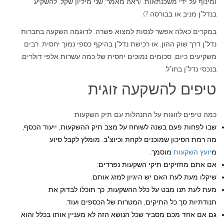
ומינוף על ידי משכנתאות. (ראה מאמר: שני מיליון שקל, להשקיע
בנדל"ן מניב או בבורסה ?).
במקרים כאלה אפשר לנסות למצוא פשרה. לדוגמה השקעה בחברות
נדל"ן דרך שוק ההון, או רכישת נדל"ן בהיקף כספי נמוך יחסית. רבים
משקיעים כיום, סכומים נמוכים יחסית של כמה עשרות אלפי דולרים,
בנכסי נדל"ן בחו"ל.
טיפים להשקעה זוגית
כמה טיפים לזוגות על התנהלות עם תיק השקעות:
שבו לפחות פעם בשנה לשוחח על מצב תיק ההשקעות, ייעוד הכסף,
מה רמת הסיכון שמוכנים לקחת וכיוצ"ב. מומלץ לקבל סיוע
מ
יועץ השקעות
מוסמך.
אם אתם מחזיקים תיקי השקעות נפרדים:
שיקלו מעת לעת האם יש היגיון למזג אותם.
מעת לעת תנו מבט על כלל ההשקעות, כך תוכלו לבדוק את
תנודתיות סך כל התיקים, המטרות של הכספים ועוד.
גם אם אחד מכם מסביר שכל הנושא הזה לא מעניין אותו בכלל והוא