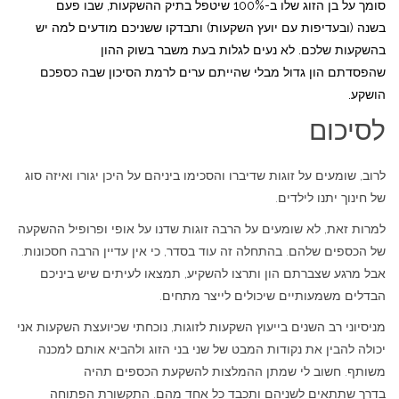
סומך על בן הזוג שלו ב-100% שיטפל בתיק ההשקעות, שבו פעם
בשנה (ובעדיפות עם יועץ השקעות) ותבדקו ששניכם מודעים למה יש
בהשקעות שלכם. לא נעים לגלות בעת משבר בשוק ההון
שהפסדתם הון גדול מבלי שהייתם ערים לרמת הסיכון שבה כספכם
הושקע.
לסיכום
לרוב, שומעים על זוגות שדיברו והסכימו ביניהם על היכן יגורו ואיזה סוג
של חינוך יתנו לילדים.
למרות זאת, לא שומעים על הרבה זוגות שדנו על אופי ופרופיל ההשקעה
של הכספים שלהם. בהתחלה זה עוד בסדר, כי אין עדיין הרבה חסכונות.
אבל מרגע שצברתם הון ותרצו להשקיע, תמצאו לעיתים שיש ביניכם
הבדלים משמעותיים שיכולים לייצר מתחים.
מניסיוני רב השנים בייעוץ השקעות לזוגות, נוכחתי שכיועצת השקעות אני
יכולה להבין את נקודות המבט של שני בני הזוג ולהביא אותם למכנה
משותף. חשוב לי שמתן ההמלצות להשקעת הכספים תהיה
בדרך שתתאים לשניהם ותכבד כל אחד מהם. התקשורת הפתוחה