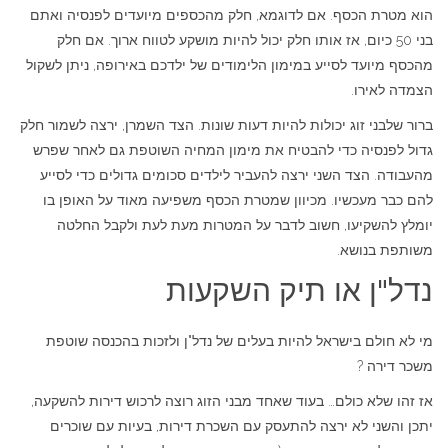
הוא מטרת הכסף. אם לדוגמא, חלק מהכספים מיועדים לפנסיה ואתם
בני 50 כיום, אז אותו חלק יכול להיות מושקע לטווח ארוך. אם חלק
מהכסף מיועד לסייע במימון הלימודים של ילדכם באירופה, ניתן לשקול
הצמדה לאירו.
ברור שלבני זוג יכולות להיות דעות שונות. הצד השמרן, ירצה לשמור חלק
גדול לפנסיה כדי להבטיח את מימון המחיה השוטפת גם לאחר שפרש
מהעבודה. הצד השני ירצה להעביר לילדים סכומים גדולים כדי לסייע
להם כבר מעכשיו. מכיוון שמטרת הכסף משפיעה מאוד על האופן בו
יומלץ להשקיעו, חשוב לדבר על המטרות מעת לעת ולקבל החלטה
משותפת בנושא.
נדל"ן או תיק השקעות
מי לא חולם בישראל להיות בעלים של נדל"ן ולזכות בהכנסה שוטפת
משכר דירה ?
אז זהו שלא כולם… בעוד שאחד מבני הזוג רוצה לרכוש דירות להשקעה,
יתכן והשני לא ירצה להתעסק עם השכרת דירות, בעיות עם שוכרים