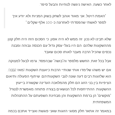
לאחר כשעה, האישה ניגשה לנוחיות והבעל סיפר:
"האמת רויטל, אני מאוד אוהב לשחק בשוק המניות ולא יודע איך
לספר לאשתי שהפסדתי לאחרונה כ-100 אלף שקלים."
שלא תבינו לא נכון. זה ממש לא היה אסון, כי הסכום הזה היה חלק קטן
מההשקעות שלהם. הם היו בעלי עסק גדול עם הכנסה גבוהה ומבנה
נכסים שהכיל הרבה מעבר לאותו סכום שאבד.
אבל בכל זאת, החשש מלספר וה"בושה" שבהפסד, גרמו לבעל למצוקה.
אם יש משהו שלימדו אותי שנותיי הרבות כיועצת השקעות (מאז 1992),
הוא שלזוגות רבים דעה שונה לגבי השקעותיהם. שיתוף הפעולה ותיאום
הציפיות בין בני הזוג הם חלק מהמלאכה העדינה שקשורה בייעוץ
ההשקעות. ההתייחסות לכל הנושאים בצורה פתוחה מאפשרת לנטרל
"מוקשים" הן ברמת ההשקעות והן מבחינת השפעתם על ההתנהלות
המשפחתית.
במאמר זה אתאר חלק מסוגי הזוגות שאני פוגשת ואצייד אתכם בכמה