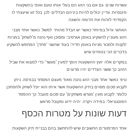
עשרות שנים. גם אם בני הזוג הם בעלי אותו טעם ואופי בהשקעות
פיננסיות, עדיין יכולים להיות ביניהם הבדלים. לכן, בכל זוג שיעצתי לו
הקפדתי לזהות את הדומה והשונה.
האתגר גדול במיוחד כאשר יש הבדל מהותי. למשל, כאשר אחד מבני
הזוג מעוניין להשקיע באופן אגרסיבי ומסוכן ואף נהנה מ"לשחק" במניות
(לקנות ולמכור מניות באופן תדיר) בעוד שהשני "פחדן" המחפש להשקיע
בדברים הכי בטוחים שיש.
במקרים אלה יועץ ההשקעות הופך למעין "מגשר" כדי למצוא את שביל
הזהב כך ששני הצדדים יהיו מרוצים.
טיפ: כאשר אחד מבני הזוג נהנה מאוד מעצם המסחר בבורסה, ניתן
לקבוע סכום מסוים בתיק ההשקעות אשר איתו הוא יוכל לשחק ולהסתכן.
כלומר, לקבוע מעין "מגרש משחקים" עם סכום מוגבל. כך ההפסד
הפוטנציאלי, במידה ויקרה, יהיה ידוע ומקובל מראש.
דעות שונות על מטרות הכסף
אחד הפרמטרים החשובים שיש להתחשב בהם בבניית תיק השקעות,