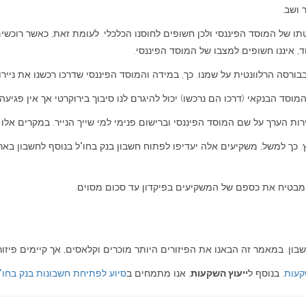
 ושב.
ו של המוסד הפיננסי ולכן חשופים לחוסנו הכלכלי. לעומת זאת, כאשר רוכשים 
וד, איננו חשופים למצבו של המוסד הפיננסי.
רסה הרלוונטית על שמנו. כך, במידה והמוסד הפיננסי שדרכו רכשנו את ניירות 
סד הבנקאי (דרכו הם נרכשו) יכול להיגרם לנו סיבוך בירוקרטי אך אין פגיעה 
רות הערך על שם המוסד הפיננסי וברישום פנימי למי שייך הנייר. במקרים אלו
. כך למשל, משקיעים אלה יעדיפו לפתוח חשבון בנק בחו"ל בנוסף לחשבון בא
מבטיח את כספם של המשקיעים בפיקדון עד סכום מסוים.
ן. במאמר זה הבאנו את הפיזורים היותר מוכרים וקלאסים, אך קיימים פיזורי
קעות
. בנוסף ל
ייעוץ השקעות
, אנו מתמחים ב
סיוע לפתיחת חשבונות בנק בחו"