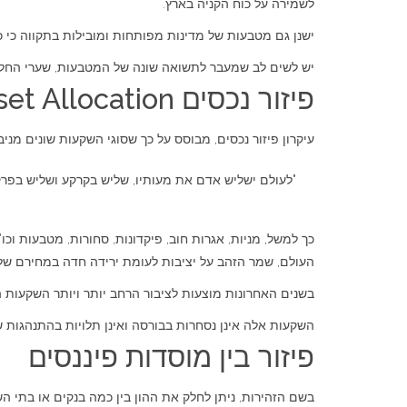
לשמירה על כוח הקניה בארץ.
ישנן גם מטבעות של מדינות מפותחות ומובילות בתקווה כי כל
יש לשים לב שמעבר לתשואה שונה של המטבעות, שערי החליפ
פיזור נכסים Asset Allocation
עיקרון פיזור נכסים, מבוסס על כך שסוגי השקעות שונים מני
"לעולם ישליש אדם את מעותיו, שליש בקרקע ושליש בפרק
העולם, שמר הזהב על יציבות לעומת ירידה חדה במחירם של מ
בשנים האחרונות מוצעות לציבור הרחב יותר ויותר השקעות הנקראות השקעות אלטרנטיביות כולל הלוואות
השקעות אלה אינן נסחרות בבורסה ואינן תלויות בהתנהגות שו
פיזור בין מוסדות פיננסים
בשם הזהירות, ניתן לחלק את ההון בין כמה בנקים או בתי ה