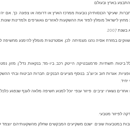
להתבצע בארץ ובעולם.
ברות, שעיקר הכנסותיהן נובעות ממרכז הארץ או דרומה או צפונה. כך, אם יה
חוץ לישראל מומלץ לפזר את ההשקעות לאזורים גאוגרפים ולמדינות שונות.
ת 2007.
ווקים במזרח אסיה נהנו מצמיחה. לכן, אסטרטגית מומלץ להימנע מחשיפה לאז
ביטוח, תשתיות, פרמצבטיקה, הייטק, רכב, ביו-מד, בנקאות, נדל"ן, מזון, נפט,
 אופציות, אגרות חוב וכיוצ"ב. בנוסף מציעים הבנקים, חברות הביטוח ובתי הה
יחיד.
ים נשארו יציבים. פיזור ענפי יוכל למנוע חשיפה מלאה לענף שנפגע כלכלית
דקה לפיזור מטבעי.
בות במטבעות שונים. ישנם משקיעים המבקשים שחלק מהשקעותיהם יוצמד לדו