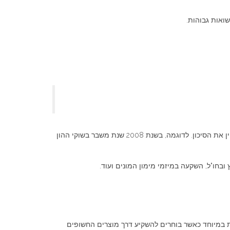
שואות גבוהות.
כך למשל, מניות, אגרות חוב, פיקדונות, סחורות, מטבעות וכו' מתנהגים בצורה שונה ולעיתים הפוכה ולכן השקעה במגוון נכסים יכולה להקטין את הסיכון. לדוגמה, בשנת 2008 שנת משבר בשוקי ההון
נית במיוחד כאשר בוחרים להשקיע דרך מוצרים החשופים