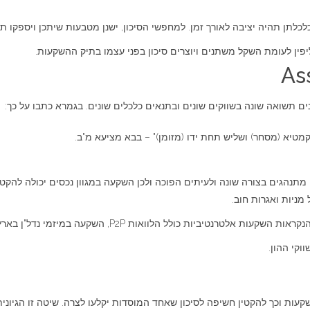
כלתן תהיה יציבה לאורך זמן. למחפשי הסיכון, ישנן מטבעות שיתכן ויספקו ת
ין לעומת השקל משתנים ויוצרים סיכון בפני עצמו בתיק ההשקעות.
בים תשואה שונה בשווקים שונים ובתנאים כלכלים שונים. בגמרא כתבו על כך:
מטיא (מסחר) ושליש תחת ידו (מזומן)" – בבא מציעא מ"ב.
ניות ואגרות חוב.
 P2P, השקעה במיזמי נדל"ן בארץ ובחו"ל, השקעה במיזמי מימון המונים ועוד.
וקי ההון.
שקעות וכך להקטין חשיפה לסיכון שאחד המוסדות יקלעו לצרה. שיטה זו הגיו