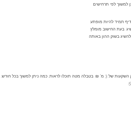
1 ואז לדעת כמה ניתן למשוך לפי תרחישים
דיף תמיד להיות מופתע
יג. בעת החישוב מומלץ
להשיג בשוק ההון באותה
לצורך הדוגמה, נניח שלאחר מכירת הנדל"ן המניב, נוצר תיק השקעות של 3 מ' ₪. בטבלה מטה תוכלו לראות, כמה ניתן למשוך בכל חודש,