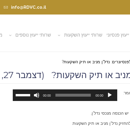
info@RDVC.co.il
ייעוץ פנסיוני
שרותי ייעוץ השקעות
שרותי ייעוץ נוספים
מא
נסיונרים: נדל"ן מניב או תיק השקעות?
ב או תיק השקעות? (דצמבר 27, 2023)
נגן
השתמש
מר:
00:00
00:00
אודיו
במקש
למעלה/ל
 יש הכנסה מנכסי נדל"ן,
כדי
להגביר
חזיק נדל"ן מניב או תיק השקעות.
או