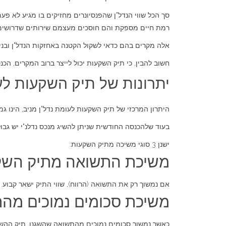
סך הכל שווי הנדל"ן שהפנסיונרים מחזיקים בו מגיע לא פעם
רמת חיים מספקת והם חוסכים מעצמם שירותים שדרושים להם ו
אלה מקרים בהם כדאי לשקול הקטנה באחזקות הנדל"ן וב
חשוב להבין, כי תיק השקעות יכול לייצר ברוב המקרים, הכ
יתרונות של תיק השקעות לע
היתרון המרכזי של תיק השקעות לעומת נדל"ן מניב, הינו ג
בעוד שלהכנסה החודשית שניתן להשיג מנכס נדלנ"י יש גבול
ישנן 3 סוגי משיכה מתיק השקעות:
משיכת התשואה מתיק השק
אם נמשוך רק את התשואה (הרווח), שווי התיק ישאר קבוע.
משיכת סכומים נמוכים מה
כאשר נמשוך סכומים נמוכים מהתשואה שהשגנו, תיק ההשק