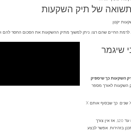
תשואה של תיק השקעות
עות יקטן.
 לרמת החיים שהם רצו, ניתן למשוך מתיק ההשקעות את הסכום החסר להם ו
 שיגמר
יק השקעות כך שיספיק
ק השקעות לאורך מספר
הרעיון הוא, לחשב איזה סכום ניתן למשוך כל חודש במשך X שנים. כך שבסוף אותם X
בסופו של דבר הסטטיסטיקה מראה שרובנו לא באמת חיים עד 120, אז אין צורך
כנן בזהירות. אפשר לבצע