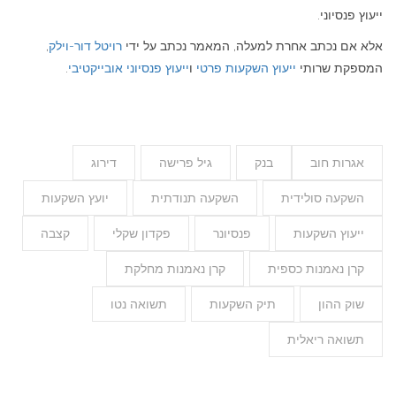
ייעוץ פנסיוני.
אלא אם נכתב אחרת למעלה, המאמר נכתב על ידי
רויטל דור-וילק
,
המספקת שרותי
ייעוץ השקעות פרטי
ו
ייעוץ פנסיוני אובייקטיבי
.
אגרות חוב
בנק
גיל פרישה
דירוג
השקעה סולידית
השקעה תנודתית
יועץ השקעות
ייעוץ השקעות
פנסיונר
פקדון שקלי
קצבה
קרן נאמנות כספית
קרן נאמנות מחלקת
שוק ההון
תיק השקעות
תשואה נטו
תשואה ריאלית