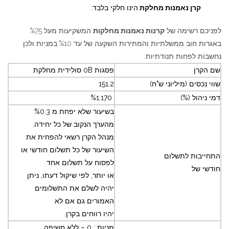
קרן נאמנות מחלקת
הינו חלקי בלבד.
לפניכם רשימה של
קרנות נאמנות מחלקות
המשקיעות מעל %75
באגרות חוב ממשלתיות והמתירות השקעה של עד %10 במניות ולכן
נחשבות לפחות תנודתיות.
שם הקרן
פסגות 0B סולידית מחלקת
שווי נכסים (מיליוני ש"ח)
151.2
דמי ניהול (%)
%1.170
בשיעור שלא יפחת מ %0.3
מהערך הנקוב של כל יחידה.
מנהל הקרן רשאי להפחית את
השיעור של כל תשלום חודשי או
התחייבות לתשלום
לפסוח על תשלום אחד
חודשי של
או יותר, לפי שיקול דעתו, ניתן
יהיה לשלם את התשלומים
האמורים גם אם לא
יהיו רווחים בקרן.
מניות : 0 – ללא חשיפה.