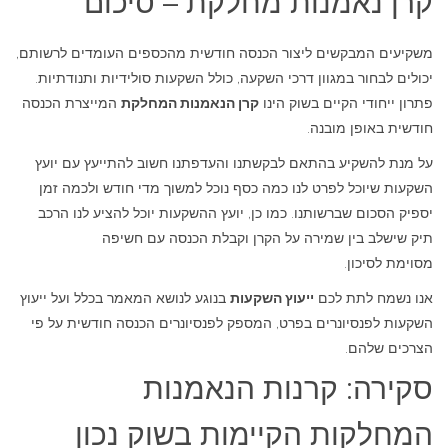
קרן נאמנות מחלקת – סיכום
משקיעים המבקשים ליצור הכנסה חודשית מהכספים העומדים לרשותם,
יכולים לבחור במגוון דרכי השקעה, כולל השקעות סולידיות ותנודתיות.
פתרון ייחודי הקיים בשוק הינו
קרן הנאמנות המחלקת
המייצרת הכנסה
חודשית באופן מובנה.
על מנת להשקיע בהתאם לבקשתנו והעדפתנו חשוב להתייעץ עם יועץ
השקעות שיוכל לפרט לנו כמה כסף נוכל למשוך מדי חודש ולכמה זמן
יספיק הסכום שברשותנו. כמו כן, יועץ ההשקעות יוכל להציע לנו הרכב
תיק שישלב בין שמירה על הקרן וקבלת הכנסה עם חשיפה
מסוימת לסיכון.
אנו נשמח לתת לכם
ייעוץ השקעות
בנוגע לנושא המאמר בכלל ועל ייעוץ
השקעות לפנסיונרים בפרט, המספק לפנסיונרים הכנסה חודשית על פי
הצרכים שלהם.
סקירה: קרנות הנאמנות
המחלקות הקיימות בשוק נכון