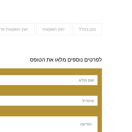
בנק בחו"ל
יועץ השקעות
יועץ השקעות פרט
לפרטים נוספים מלאו את הטופס
Please leave t