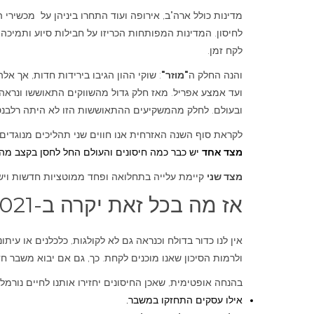
מדינות כולל ארה"ב, אירופה ועוד התחרו ביניהן על מכשירי 
לחיסון. המדינות המפותחות הכריזו על חבילות סיוע ותמיכה 
לקח זמן.
והנה החלק ה
"מוזר"
: שוקי ההון הגיבו בירידות חדות, אך א
ועד אמצע אפריל. מאז חלק גדול מהשווקים התאוששו ונרא
ובעולם. לחלק מהמשקיעים ההתאוששות הזו לא היתה רלבנ
לקראת סוף השנה האזרחית אנו חווים שני תהליכים מנוגדים:
מצד אחד
יש כבר כמה חיסונים והעולם החל לחסן בקצב מהי
מצד שני
קיימת עלייה בתחלואה ופחד ממוטציות חדשות וישנ
אז מה בכל זאת יקרה ב-2021?
אין לנו כדור בדולח וכנראה גם לא לקולגות, כלכלנים או ע
ולרמות הסיכון שאנו מוכנים לקחת. כך, גם אם יבוא משבר חד
בהנחה אופטימית, שאכן החיסונים יחזירו אותנו לחיים נורמלי
אילו עסקים התחזקו במשבר.