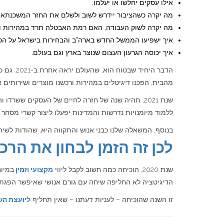
אילו עסקים יחלשו או יעלמו.
מה יקרה כשהציבור יידרש לשוב ולשלם את החזר המשכנתאות 
מה יקרה לשוק העבודה, האם רמת האבטלה תרד במהירות וה
איך ישפיעו הממשל החדש בארה"ב והבחירות בישראל על הכ
איך יכוסה הגרעון העצום שנוצר בארץ וגם בעולם.
הדבר הי
מהבית, הפכנו דיגיטלים במהירות ורכשנו מוצרים ושירותים א
שנת 2021, תהיה שנה של חזרה לחיים של העסקים ששרד
ללמוד מיומנויות נדרשות והמדינות יפעלו ליצור קשרי מסחר 
בנוסף, המשאלה שלנו כבני אנוש והתקווה היא, שהודות לשי
לכן זה הזמן לבחון את הרכ
שנת 2020, הוכיחה כמה חשוב לקבל ליווי
מקצועי וזמין
במיוח
הדיגיטציה לא החליפה שיחה עם גורם אנושי שאיפשר הפגת
זו השנה שהוכיחה – לעניות דעתנו – שאין תחליף
ליועצת הש