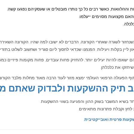
וההלוואות, כאשר רבים כל כך נותרו מובטלים או שעסקיהם נפגעו קשה.
אם מקצועות מסוימים ייעלמו.
לכלה.
חיד שבטוח הוא, שהעולם יראה אחרת ב-2021. גם כשנחזור לשגרה שאחרי הקורונה, הדברים לא ישובו למה שהי
ון ליין בקלות ויעילות. הפנמנו שכדאי לחסוך ליום סגריר ושחשוב לשלוט בתזר
ו והם ישאפו להיות יעילים יותר, להחזיק פחות עובדים, פחות מקומות פיזיים כמ
שיחזקו את כלכלתן.
תוף הפעולה הרפואי העולמי ימצא מזור לעוד הרבה מאוד מחלות מלבד הקורונ
ב תיק ההשקעות ולבדוק שאתם מוכני
ד בשיא המשבר בשוק ההון והפגיעה בשווי ההשקעות.
 לחץ וקבלת פתרונות מתאימים.
קעות פרטית ואובייקטיבית
.