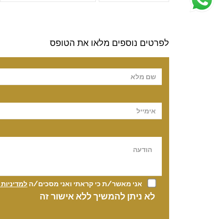
לפרטים נוספים מלאו את הטופס
Please leave t
אני מאשר/ת כי קראתי ואני מסכים/ה
למדיניות
לא ניתן להמשיך ללא אישור זה