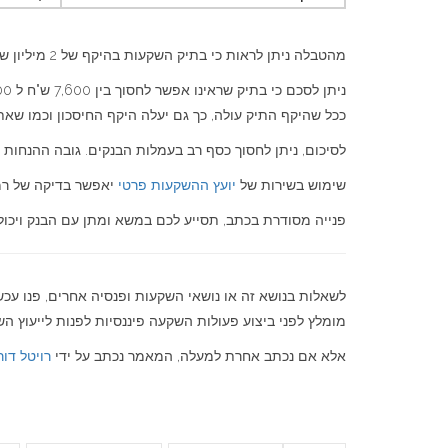
מהטבלה ניתן לראות כי בתיק השקעות בהיקף של 2 מיליון ש"ח, ניתן לחסוך בין 6,000 ש"ח ל-12,600 ש"ח מדמי המשמרת השנתיים.
ניתן לסכם כי בתיק שראינו אפשר לחסוך בין 7,600 ש"ח ל 15,100 ש"ח לשנה בעמלות קניה, מכירה ודמי משמרת !
ככל שהיקף התיק עולה, כך גם יעלה היקף החיסכון וכמו שאת
לסיכום, ניתן לחסוך כסף רב בעמלות הבנקים. גובה ההנחות 
שימוש בשירות של
יועץ ההשקעות פרטי
יאפשר בדיקה של רמת
פנייה מסודרת בכתב, תסייע לכם במשא ומתן עם הבנק ויכו
לשאלות בנושא זה או נושאי השקעות ופנסיה אחרים, פנו עכ
מומלץ לפני ביצוע פעולות השקעה פיננסיות לפנות לייעוץ השקע
אלא אם נכתב אחרת למעלה, המאמר נכתב על ידי
רויטל דור