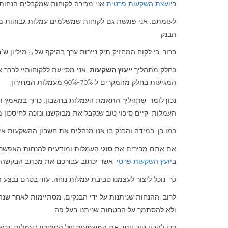
כ
יועצת השקעות פרטית
אני מכירה לקוחות שמקבלים הנחות
לעומתם, אני פוגשת גם לקוחות שמשלמים עמלות גבוהות מא
הבנק.
ברור, כי לקוח המחזיק תיק ניירות ערך בהיקף של 5 מיליון ש"ח, אמור לשלם (עם דגש על אמור) עמלות נמוכות מאלה שישלם לקוח עם
כחלק מתהליך
ייעוץ השקעות
, אני מסייעת ללקוחותיי לבר
המגיעות בחלק מהמקרים ל 70%-90% מעמלות המחירון.
נכון לומר, שתהליך התאמת העמלות בחשבון, כרוך במאמץ ו
העמלות, קיים סיכוי טוב שנקבל את מבוקשנו ונזכה לחיסכון 
כמו כן, במידה והבנק בו אנו מנהלים את חשבון ההשקעות אינ
אם אתם מכירים את סוגי העמלות ומודעים להנחות האפשריו
ב
יועץ השקעות פרטי
, אשר יכתוב עבורכם את מכתב הבקשה 
כך, נוכל ליצור לעצמנו סביבת עמלות נוחה, עוד בטרם נבצע 
לרוב, ההנחות שניתנות על ידי הבנקים, מסתיימות לאחר שנ
ולא להסתמך על הבטחות שניתנו בעל פה.
כדי להבין טוב יותר את המשמעות של החיסכון בעמלות, נרא