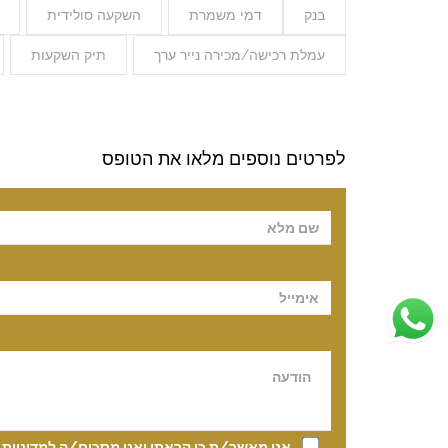
בנק
דמי משמרת
השקעה סולידית
עמלת רכישה/מכירה נייר ערך
תיק השקעות
לפרטים נוספים מלאו את הטופס
Please leave t
אני מאשר/ת כי קראתי ואני מסכים/ה
למדיניות