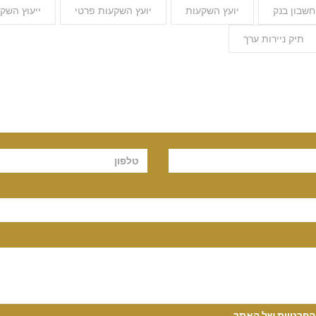
חשבון בנק
יועץ השקעות
יועץ השקעות פרטי
ייעוץ השק
תיק ניירות ערך
 הפרטיות של האתר
.